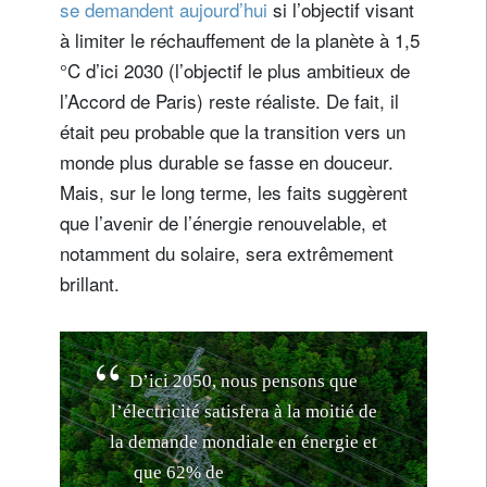
se demandent aujourd’hui
si l’objectif visant
à limiter le réchauffement de la planète à 1,5
°C d’ici 2030 (l’objectif le plus ambitieux de
l’Accord de Paris) reste réaliste. De fait, il
était peu probable que la transition vers un
monde plus durable se fasse en douceur.
Mais, sur le long terme, les faits suggèrent
que l’avenir de l’énergie renouvelable, et
notamment du solaire, sera extrêmement
brillant.
D
’
i
c
i
2
0
5
0
,
n
o
u
s
p
e
n
s
o
n
s
q
u
e
l
’
é
l
e
c
t
r
i
c
i
t
é
s
a
t
i
s
f
e
r
a
à
l
a
m
o
i
t
i
é
d
e
l
a
d
e
m
a
n
d
e
m
o
n
d
i
a
l
e
e
n
é
n
e
r
g
i
e
e
t
q
u
e
6
2
%
d
e
c
e
t
t
e
p
r
o
d
u
c
t
i
o
n