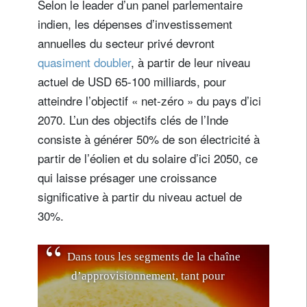
Selon le leader d’un panel parlementaire
indien, les dépenses d’investissement
annuelles du secteur privé devront
quasiment doubler
, à partir de leur niveau
actuel de USD 65-100 milliards, pour
atteindre l’objectif « net-zéro » du pays d’ici
2070. L’un des objectifs clés de l’Inde
consiste à générer 50% de son électricité à
partir de l’éolien et du solaire d’ici 2050, ce
qui laisse présager une croissance
significative à partir du niveau actuel de
30%.
D
a
n
s
t
o
u
s
l
e
s
s
e
g
m
e
n
t
s
d
e
l
a
c
h
a
î
n
e
d
’
a
p
p
r
o
v
i
s
i
o
n
n
e
m
e
n
t
,
t
a
n
t
p
o
u
r
l
e
s
o
l
a
i
r
e
à
p
e
t
i
t
e
é
c
h
e
l
l
e
q
u
e
p
o
u
r
l
e