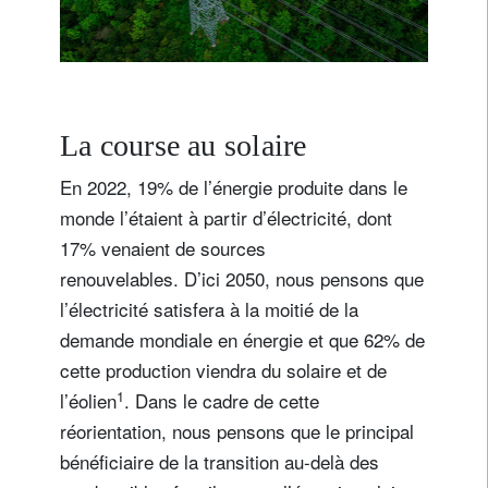
v
i
e
n
d
r
a
d
u
s
o
l
a
i
r
e
e
t
La course au solaire
En 2022, 19% de l’énergie produite dans le
monde l’étaient à partir d’électricité, dont
17% venaient de sources
renouvelables. D’ici 2050, nous pensons que
l’électricité satisfera à la moitié de la
demande mondiale en énergie et que 62% de
cette production viendra du solaire et de
1
l’éolien
. Dans le cadre de cette
réorientation, nous pensons que le principal
bénéficiaire de la transition au-delà des