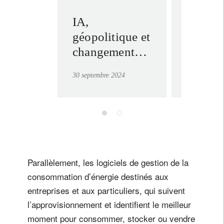
IA,
Faire ta
géopolitique et
doutes 
changement
inéluct
climatique :
l’inves
30 septembre 2024
30 septembre
saisir la
durabl
situation
globale avec
des plaques
tectoniques en
mouvement
Parallèlement, les logiciels de gestion de la
consommation d’énergie destinés aux
entreprises et aux particuliers, qui suivent
l’approvisionnement et identifient le meilleur
moment pour consommer, stocker ou vendre