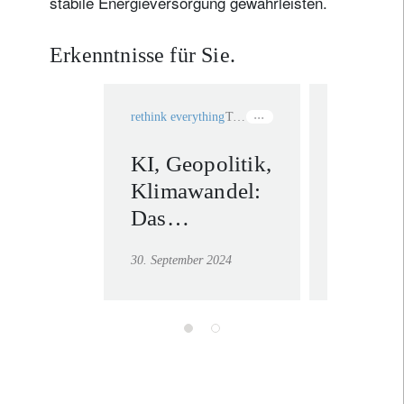
stabile Energieversorgung gewährleisten.
Erkenntnisse für Sie.
rethink everything
Technologie
rethink ever
KI, Geopolitik,
Gegen 
Klimawandel:
Zweifel
Das
unaufh
Gesamtbild
Sieges
30. September 2024
30. Septembe
betrachten,
nachhal
während sich
Anlage
die
tektonischen
Platten