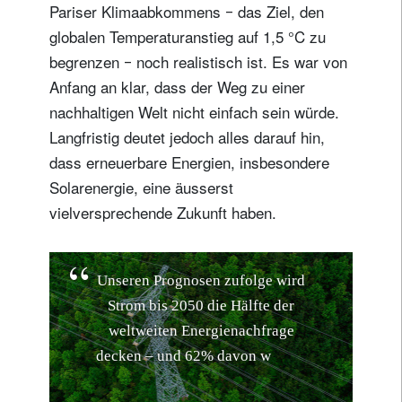
Pariser Klimaabkommens ‒ das Ziel, den
globalen Temperaturanstieg auf 1,5 °C zu
begrenzen ‒ noch realistisch ist. Es war von
Anfang an klar, dass der Weg zu einer
nachhaltigen Welt nicht einfach sein würde.
Langfristig deutet jedoch alles darauf hin,
dass erneuerbare Energien, insbesondere
Solarenergie, eine äusserst
vielversprechende Zukunft haben.
U
n
s
e
r
e
n
P
r
o
g
n
o
s
e
n
z
u
f
o
l
g
e
w
i
r
d
S
t
r
o
m
b
i
s
2
0
5
0
d
i
e
H
ä
l
f
t
e
d
e
r
w
e
l
t
w
e
i
t
e
n
E
n
e
r
g
i
e
n
a
c
h
f
r
a
g
e
d
e
c
k
e
n
–
u
n
d
6
2
%
d
a
v
o
n
w
e
r
d
e
n
a
u
s
S
o
l
a
r
-
u
n
d
W
i
n
d
k
r
a
f
t
a
n
l
a
g
e
n