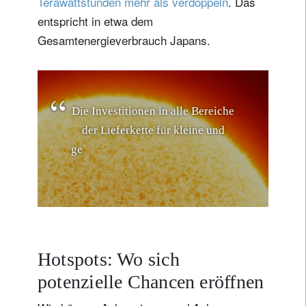
Terawattstunden mehr als verdoppeln
. Das
entspricht in etwa dem
Gesamtenergieverbrauch Japans.
D
i
e
I
n
v
e
s
t
i
t
i
o
n
e
n
i
n
a
l
l
e
B
e
r
e
i
c
h
e
d
e
r
L
i
e
f
e
r
k
e
t
t
e
f
ü
r
k
l
e
i
n
e
u
n
d
g
e
w
e
r
b
l
i
c
h
e
S
o
l
a
r
a
n
l
a
g
e
n
w
e
r
d
e
n
v
o
r
a
u
s
s
i
c
h
Hotspots: Wo sich
potenzielle Chancen eröffnen