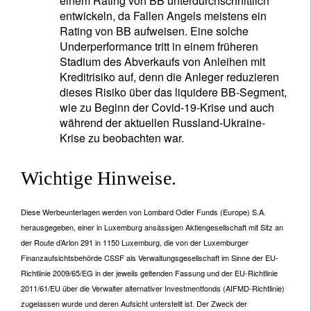
einem Rating von BB unterdurchschnittlich
entwickeln, da Fallen Angels meistens ein
Rating von BB aufweisen. Eine solche
Underperformance tritt in einem früheren
Stadium des Abverkaufs von Anleihen mit
Kreditrisiko auf, denn die Anleger reduzieren
dieses Risiko über das liquidere BB-Segment,
wie zu Beginn der Covid-19-Krise und auch
während der aktuellen Russland-Ukraine-
Krise zu beobachten war.
Wichtige Hinweise.
Diese Werbeunterlagen werden von Lombard Odier Funds (Europe) S.A.
herausgegeben, einer in Luxemburg ansässigen Aktiengesellschaft mit Sitz an
der Route d’Arlon 291 in 1150 Luxemburg, die von der Luxemburger
Finanzaufsichtsbehörde CSSF als Verwaltungsgesellschaft im Sinne der EU-
Richtlinie 2009/65/EG in der jeweils geltenden Fassung und der EU-Richtlinie
2011/61/EU über die Verwalter alternativer Investmentfonds (AIFMD-Richtlinie)
zugelassen wurde und deren Aufsicht unterstellt ist. Der Zweck der