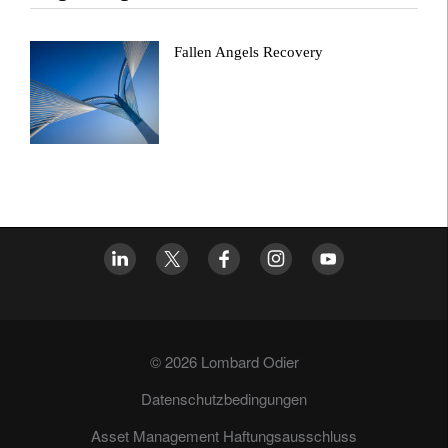
Fallen Angels Recovery
© 2026 Lombard Odier
Datenschutzbedingungen
Asset Management Haftungsausschluss