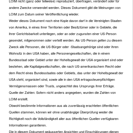
LOIM nicht (ganz oder teilweise) reproduziert, übertragen, verändert oder für
andere Zwecke verwendet werden. Dieses Dokument gibt die Meinungen von
LOIM zum Datum seiner Veröffentlichung wieder.
Weder dieses Dokument noch eine Kopie davon darf in die Vereinigten Staaten
von Amerika, in eines ihrer Territorien oder Besitztümer oder in Gebiete, die
ihrer Gerichtsbarkeit unterliegen, oder an oder zugunsten einer US-Person
gesendet, mitgenommen oder verteilt werden. Als US-Person gelten zu diesem
Zweck alle Personen, die US-Bürger oder -Staatsangehörige sind oder ihren
Wohnsitz in den USA haben, alle Personengesellschaften, die in einem
Bundesstaat oder Gebiet unter der Hoheitsgewalt der USA organisiert sind oder
bestehen, alle Kapitalgesellschaften, die nach US-amerikanischem Recht oder
dem Recht eines Bundesstaates oder Gebiets, das unter der Hoheitsgewalt der
USA steht, organisiert sind, sowie alle in den USA ertragssteuerpflichtigen
Vermögensmassen oder Trusts, ungeachtet des Ursprungs ihrer Erträge.
Quelle der Zahlen: Sofern nicht anders angegeben, wurden die Zahlen von
LOIM erstellt.
Obwohl bestimmte Informationen aus als zuverlässig erachteten öffentlichen
Quellen stammen, können wir ohne unabhängige Überprüfung weder die
Richtigkeit noch die Vollständigkeit aller aus öffentlichen Quellen verfügbaren
Informationen garantieren.
Die in diesem Dokument geäusserten Ansichten und Einschätzungen dienen