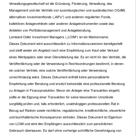
Verwaltungsgesellschaft ist die Gründung, Förderung, Verwaltung, das
Management und der Vertrieb von luxemburgischen und ausländischen OGAW,
alternativen Investmentfonds („AIFs") und anderen regulierten Fonds,
kollektiven Anlagevehikeln oder anderen Anlageinstrumenten sowie das
Anbieten von Portfoliomanagement und Anlageberatung.
Lombard Odier Investment Managers („LOIM“) ist ein Markenname.
Dieses Dokument wird ausschliesslich zu Informationszwecken bereitgestellt
und stellt weder ein Angebot noch eine Empfehlung zum Kauf oder Verkauf
eines Wertpapiers oder einer Dienstleistung dar. Es ist nicht für den Vertrieb, die
Veröffentlichung oder die Verwendung in Rechtsordnungen bestimmt, in denen
ein solcher Vertrieb, eine solche Veröffentlichung oder Verwendung
unrechtmässig wäre. Dieses Dokument enthält keine personalisierte
Empfehlung oder Beratung und ersetzt keinesfalls eine professionelle Beratung
zu Anlagen in Finanzprodukten. Bevor ein Anleger eine Transaktion eingeht,
sollte er die Eignung einer Transaktion für seine besonderen Umstände
sorgfältig prüfen und, falls erforderlich, unabhängigen professionellen Rat in
Bezug auf Risiken sowie rechtliche, regulatorische, kreditrechtliche, steuerliche
und buchhalterische Konsequenzen einholen. Dieses Dokument ist Eigentum
von LOIM und wird den Empfängern ausschliesslich zum persönlichen
Gebrauch überlassen. Es darf ohne vorherige schriftliche Genehmigung von