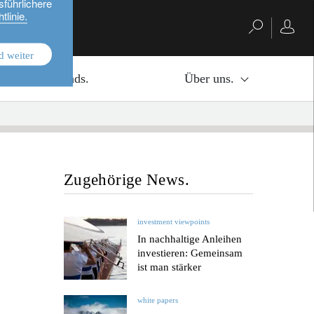
sführlichere
tlinie.
d weiter
Investmentfonds.
Über uns.
Zugehörige News.
investment viewpoints
In nachhaltige Anleihen
investieren: Gemeinsam
ist man stärker
white papers