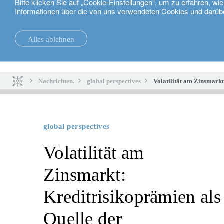
Bitte klicken Sie auf „Cookie-Einstellungen“, um zu erfahren, w
Informationen über die von uns verwendeten Cookies und darüb
Deutsch
Alles ablehnen
Nachrichten.
Nachhaltigkeit
Nachrichten.
global perspectives
Volatilität am Zinsmarkt
global perspectives
Volatilität am
Zinsmarkt:
Kreditrisikoprämien als
Quelle der