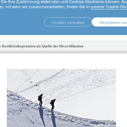
ie Sie Ihre Zustimmung widerrufen und Cookies blockieren können. Au
er, mit wem wir zusammenarbeiten, finden Sie in
unserer Cookie-Rich
Cookies verwalten
Akzeptieren un
.
Unsere Strategien.
: Kreditrisikoprämien als Quelle der Diversifikation