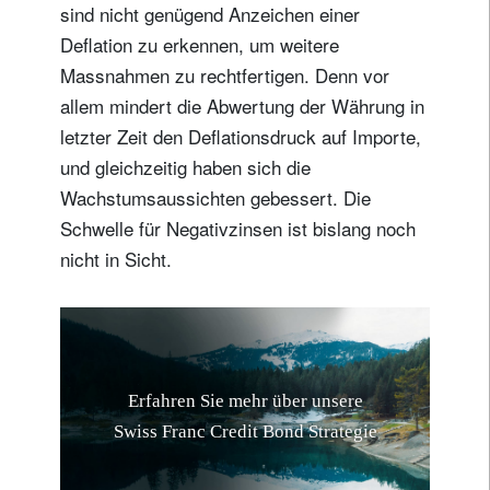
sind nicht genügend Anzeichen einer
Deflation zu erkennen, um weitere
Massnahmen zu rechtfertigen. Denn vor
allem mindert die Abwertung der Währung in
letzter Zeit den Deflationsdruck auf Importe,
und gleichzeitig haben sich die
Wachstumsaussichten gebessert. Die
Schwelle für Negativzinsen ist bislang noch
nicht in Sicht.
E
r
f
a
h
r
e
n
S
i
e
m
e
h
r
ü
b
e
r
u
n
s
e
r
e
S
w
i
s
s
F
r
a
n
c
C
r
e
d
i
t
B
o
n
d
S
t
r
a
t
e
g
i
e