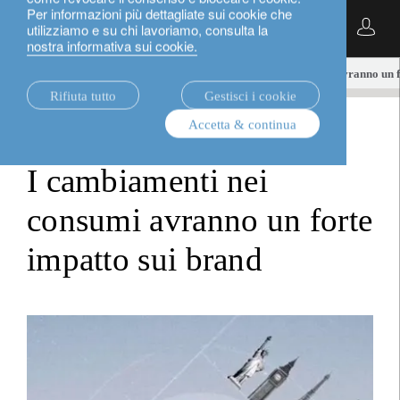
Per informazioni più dettagliate sui cookie che
Italiano
utilizziamo e su chi lavoriamo, consulta la
nostra informativa sui cookie.
notizie.
loim tube
I cambiamenti nei consumi avranno un f
Rifiuta tutto
Gestisci i cookie
Accetta & continua
loim tube
I cambiamenti nei
consumi avranno un forte
impatto sui brand