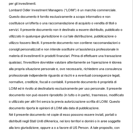
per gli investimenti.
Lombard Odier Investment Managers (“LOIM”) è un marchio commerciale.
Questo documento è fornito esclusivamente a scopo informativo e non
costituisce un’offerta o una raccomandazione di acquisto o vendita di titoli o
servizi. Il presente documento non è destinato a essere distribuito, pubblicato o
utilizzato in qualunque giurisdizione in cui tale distribuzione, pubblicazione o
utilizzo fossero illeciti. Il presente documento non contiene raccomandazioni o
consigli personalizzati e non intende sostituire un'assistenza professionale in
materia di investimenti in prodotti finanziari. Prima di effettuare una transazione
qualsiasi, l’investitore dovrebbe valutare attentamente se l’operazione è idonea
alla propria situazione personale e, ove necessario, richiedere una consulenza
professionale indipendente riguardo ai rischi e a eventuali conseguenze legali,
normative, creditizie, fiscali e contabili. Il presente documento è proprietà di
LOIM ed è rivolto al destinatario esclusivamente per uso personale. Il presente
documento non può essere riprodotto (in tutto o in parte), trasmesso, modificato
o utilizzato per altri fini senza la previa autorizzazione scritta di LOIM. Questo
documento riporta le opinioni di LOIM alla data di pubblicazione.
Né il presente documento né copie di esso possono essere inviati, portati o
distribuiti negli Stati Uniti d’America, nei loro territori e domini o in aree soggette
alla loro giurisdizione, oppure a o a favore di US Person. A tale proposito, con