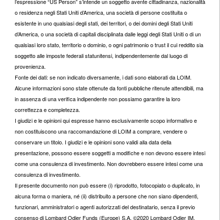
l’espressione “US Person” s’intende un soggetto avente cittadinanza, nazionalità
o residenza negli Stati Uniti d’America, una società di persone costituita o
esistente in uno qualsiasi degli stati, dei territori, o dei domini degli Stati Uniti
d’America, o una società di capitali disciplinata dalle leggi degli Stati Uniti o di un
qualsiasi loro stato, territorio o dominio, o ogni patrimonio o trust il cui reddito sia
soggetto alle imposte federali statunitensi, indipendentemente dal luogo di
provenienza.
Fonte dei dati: se non indicato diversamente, i dati sono elaborati da LOIM.
Alcune informazioni sono state ottenute da fonti pubbliche ritenute attendibili, ma
in assenza di una verifica indipendente non possiamo garantire la loro
correttezza e completezza.
I giudizi e le opinioni qui espresse hanno esclusivamente scopo informativo e
non costituiscono una raccomandazione di LOIM a comprare, vendere o
conservare un titolo. I giudizi e le opinioni sono validi alla data della
presentazione, possono essere soggetti a modifiche e non devono essere intesi
come una consulenza di investimento. Non dovrebbero essere intesi come una
consulenza di investimento.
Il presente documento non può essere (i) riprodotto, fotocopiato o duplicato, in
alcuna forma o maniera, né (ii) distribuito a persone che non siano dipendenti,
funzionari, amministratori o agenti autorizzati del destinatario, senza il previo
consenso di Lombard Odier Funds (Europe) S.A. ©2020 Lombard Odier IM.