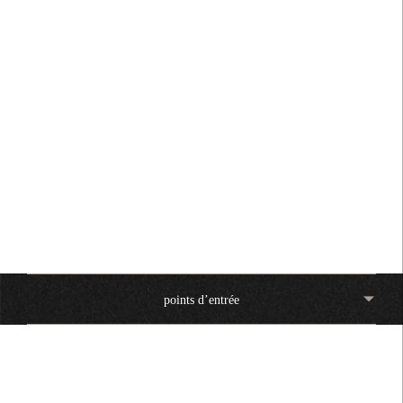
marchés asiatiques :
découvrir ce que les
autres investisseurs ne
voient pas
points d’entrée