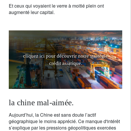
Et ceux qui voyaient le verre à moitié plein ont
augmenté leur capital.
c
l
i
q
u
e
z
i
c
i
p
o
u
r
d
é
c
o
u
v
r
i
r
n
o
t
r
e
s
t
r
a
t
é
g
i
e
c
r
é
d
i
t
a
s
i
a
t
i
q
u
e
.
la chine mal-aimée.
Aujourd’hui, la Chine est sans doute l’actif
géographique le moins apprécié. Ce manque d'intérêt
s’explique par les pressions géopolitiques exercées