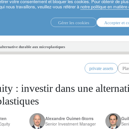
etirer votre consentement et bloquer les cookies. Pour obtenir de plu
qui nous travaillons, veuillez-vous référer à
notre politique en matière
Gérer les cookies
Accepter et c
stratégies d’investissement.
fonds d'i
e alternative durable aux microplastiques
private assets
Pla
ity : investir dans une alterna
lastiques
tten
Alexandre Ouimet-Storrs
Gui
Equity
Senior Investment Manager
Sen