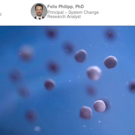
Felix Philipp, PhD
Principal – System Change
t
Research Analyst