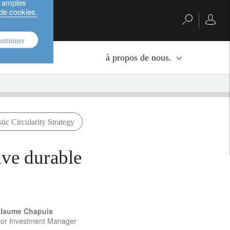
s amples
 de cookies.
ontinuer
nvestissement.
à propos de nous.
stic Circularity Strategy
tive durable
llaume Chapuis
ior Investment Manager