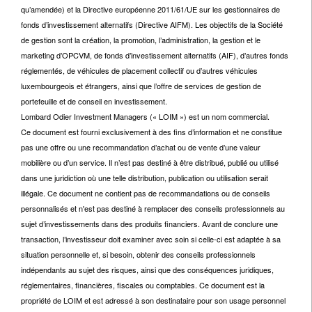
qu’amendée) et la Directive européenne 2011/61/UE sur les gestionnaires de
fonds d’investissement alternatifs (Directive AIFM). Les objectifs de la Société
de gestion sont la création, la promotion, l’administration, la gestion et le
marketing d’OPCVM, de fonds d’investissement alternatifs (AIF), d’autres fonds
réglementés, de véhicules de placement collectif ou d’autres véhicules
luxembourgeois et étrangers, ainsi que l’offre de services de gestion de
portefeuille et de conseil en investissement.
Lombard Odier Investment Managers (« LOIM ») est un nom commercial.
Ce document est fourni exclusivement à des fins d’information et ne constitue
pas une offre ou une recommandation d’achat ou de vente d’une valeur
mobilière ou d’un service. Il n’est pas destiné à être distribué, publié ou utilisé
dans une juridiction où une telle distribution, publication ou utilisation serait
illégale. Ce document ne contient pas de recommandations ou de conseils
personnalisés et n'est pas destiné à remplacer des conseils professionnels au
sujet d’investissements dans des produits financiers. Avant de conclure une
transaction, l’investisseur doit examiner avec soin si celle-ci est adaptée à sa
situation personnelle et, si besoin, obtenir des conseils professionnels
indépendants au sujet des risques, ainsi que des conséquences juridiques,
réglementaires, financières, fiscales ou comptables. Ce document est la
propriété de LOIM et est adressé à son destinataire pour son usage personnel