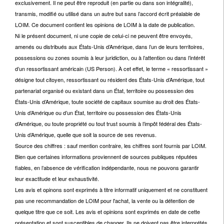
exclusivement. Il ne peut être reproduit (en partie ou dans son intégralité),
transmis, modifié ou utilisé dans un autre but sans l’accord écrit préalable de
LOIM. Ce document contient les opinions de LOIM à la date de publication.
Ni le présent document, ni une copie de celui-ci ne peuvent être envoyés,
amenés ou distribués aux États-Unis d’Amérique, dans l’un de leurs territoires,
possessions ou zones soumis à leur juridiction, ou à l’attention ou dans l’intérêt
d’un ressortissant américain (US Person). À cet effet, le terme « ressortissant »
désigne tout citoyen, ressortissant ou résident des États-Unis d’Amérique, tout
partenariat organisé ou existant dans un État, territoire ou possession des
États-Unis d’Amérique, toute société de capitaux soumise au droit des États-
Unis d’Amérique ou d’un État, territoire ou possession des États-Unis
d’Amérique, ou toute propriété ou tout trust soumis à l’impôt fédéral des États-
Unis d’Amérique, quelle que soit la source de ses revenus.
Source des chiffres : sauf mention contraire, les chiffres sont fournis par LOIM.
Bien que certaines informations proviennent de sources publiques réputées
fiables, en l’absence de vérification indépendante, nous ne pouvons garantir
leur exactitude et leur exhaustivité.
Les avis et opinons sont exprimés à titre informatif uniquement et ne constituent
pas une recommandation de LOIM pour l'achat, la vente ou la détention de
quelque titre que ce soit. Les avis et opinions sont exprimés en date de cette
présentation et sont susceptibles de changer. Ils ne doivent pas être interprétés