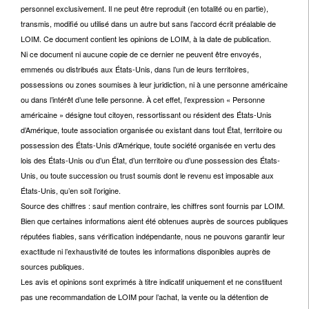
personnel exclusivement. Il ne peut être reproduit (en totalité ou en partie),
transmis, modifié ou utilisé dans un autre but sans l’accord écrit préalable de
LOIM. Ce document contient les opinions de LOIM, à la date de publication.
Ni ce document ni aucune copie de ce dernier ne peuvent être envoyés,
emmenés ou distribués aux États-Unis, dans l’un de leurs territoires,
possessions ou zones soumises à leur juridiction, ni à une personne américaine
ou dans l’intérêt d’une telle personne. À cet effet, l’expression « Personne
américaine » désigne tout citoyen, ressortissant ou résident des États-Unis
d’Amérique, toute association organisée ou existant dans tout État, territoire ou
possession des États-Unis d’Amérique, toute société organisée en vertu des
lois des États-Unis ou d’un État, d’un territoire ou d’une possession des États-
Unis, ou toute succession ou trust soumis dont le revenu est imposable aux
États-Unis, qu’en soit l’origine.
Source des chiffres : sauf mention contraire, les chiffres sont fournis par LOIM.
Bien que certaines informations aient été obtenues auprès de sources publiques
réputées fiables, sans vérification indépendante, nous ne pouvons garantir leur
exactitude ni l’exhaustivité de toutes les informations disponibles auprès de
sources publiques.
Les avis et opinions sont exprimés à titre indicatif uniquement et ne constituent
pas une recommandation de LOIM pour l’achat, la vente ou la détention de