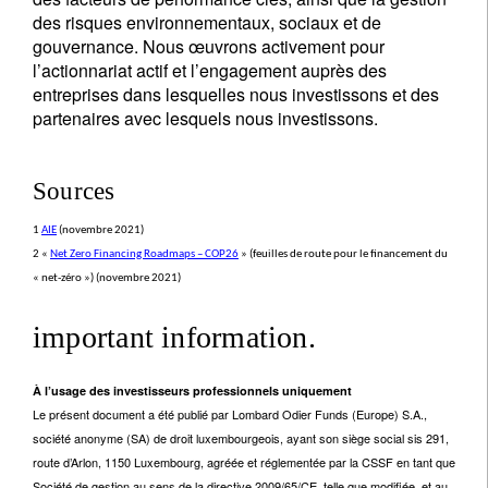
des risques environnementaux, sociaux et de
gouvernance. Nous œuvrons activement pour
l’actionnariat actif et l’engagement auprès des
entreprises dans lesquelles nous investissons et des
partenaires avec lesquels nous investissons.
Sources
1
AIE
(novembre 2021)
2 «
Net Zero Financing Roadmaps – COP26
» (feuilles de route pour le financement du
« net-zéro ») (novembre 2021)
important information.
À l’usage des investisseurs professionnels uniquement
Le présent document a été publié par Lombard Odier Funds (Europe) S.A.,
société anonyme (SA) de droit luxembourgeois, ayant son siège social sis 291,
route d’Arlon, 1150 Luxembourg, agréée et réglementée par la CSSF en tant que
Société de gestion au sens de la directive 2009/65/CE, telle que modifiée, et au