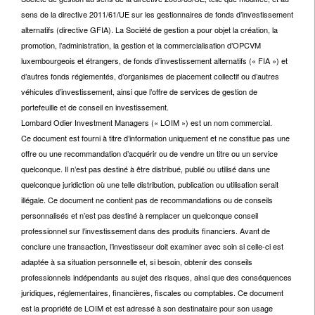
sens de la directive 2011/61/UE sur les gestionnaires de fonds d’investissement
alternatifs (directive GFIA). La Société de gestion a pour objet la création, la
promotion, l’administration, la gestion et la commercialisation d’OPCVM
luxembourgeois et étrangers, de fonds d’investissement alternatifs (« FIA ») et
d’autres fonds réglementés, d’organismes de placement collectif ou d’autres
véhicules d’investissement, ainsi que l’offre de services de gestion de
portefeuille et de conseil en investissement.
Lombard Odier Investment Managers (« LOIM ») est un nom commercial.
Ce document est fourni à titre d’information uniquement et ne constitue pas une
offre ou une recommandation d’acquérir ou de vendre un titre ou un service
quelconque. Il n’est pas destiné à être distribué, publié ou utilisé dans une
quelconque juridiction où une telle distribution, publication ou utilisation serait
illégale. Ce document ne contient pas de recommandations ou de conseils
personnalisés et n’est pas destiné à remplacer un quelconque conseil
professionnel sur l’investissement dans des produits financiers. Avant de
conclure une transaction, l’investisseur doit examiner avec soin si celle-ci est
adaptée à sa situation personnelle et, si besoin, obtenir des conseils
professionnels indépendants au sujet des risques, ainsi que des conséquences
juridiques, réglementaires, financières, fiscales ou comptables. Ce document
est la propriété de LOIM et est adressé à son destinataire pour son usage