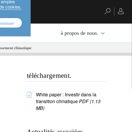
s amples
 de cookies.
ontinuer
nvestissement.
à propos de nous.
tissement climatique
téléchargement.
White paper : Investir dans la
transition climatique
PDF (1.13
MB)
Actualités associées.