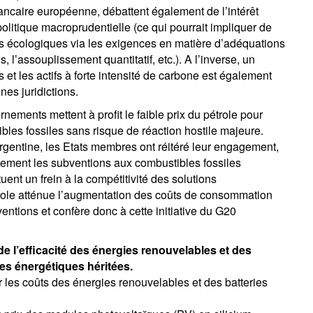
bancaire européenne, débattent également de l’intérêt
olitique macroprudentielle (ce qui pourrait impliquer de
ères écologiques via les exigences en matière d’adéquations
 l’assouplissement quantitatif, etc.). A l’inverse, un
s et les actifs à forte intensité de carbone est également
nes juridictions.
ements mettent à profit le faible prix du pétrole pour
bles fossiles sans risque de réaction hostile majeure.
rgentine, les Etats membres ont réitéré leur engagement,
ivement les subventions aux combustibles fossiles
uent un frein à la compétitivité des solutions
trole atténue l’augmentation des coûts de consommation
ntions et confère donc à cette initiative du G20
e l’efficacité des énergies renouvelables et des
ies énergétiques héritées.
r les coûts des énergies renouvelables et des batteries