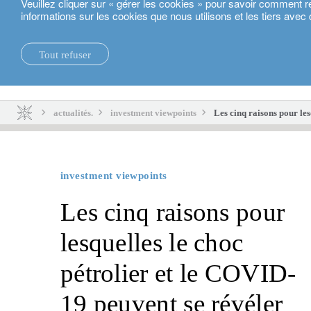
Veuillez cliquer sur « gérer les cookies » pour savoir comment r
informations sur les cookies que nous utilisons et les tiers avec 
Français
Tout refuser
actualités.
durabilité.
actualités.
investment viewpoints
Les cinq raisons pour les
investment viewpoints
Les cinq raisons pour
lesquelles le choc
pétrolier et le COVID-
19 peuvent se révéler