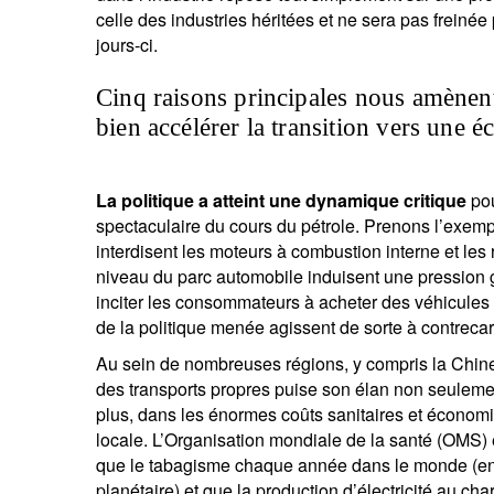
celle des industries héritées et ne sera pas frein
jours-ci.
Cinq raisons principales nous amènent
bien accélérer la transition vers une 
La politique a atteint une dynamique critique
pou
spectaculaire du cours du pétrole. Prenons l’exempl
interdisent les moteurs à combustion interne et les
niveau du parc automobile induisent une pression 
inciter les consommateurs à acheter des véhicules 
de la politique menée agissent de sorte à contrecar
Au sein de nombreuses régions, y compris la Chine,
des transports propres puise son élan non seuleme
plus, dans les énormes coûts sanitaires et économ
locale. L’Organisation mondiale de la santé (OMS) 
que le tabagisme chaque année dans le monde (envi
planétaire) et que la production d’électricité au ch