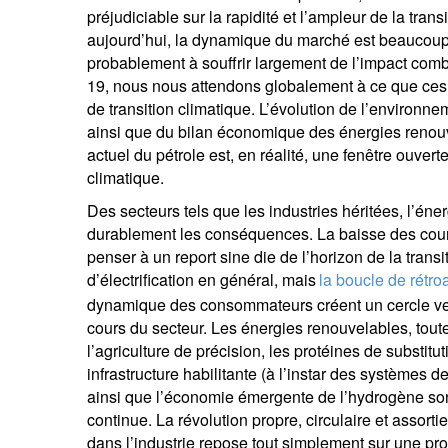
préjudiciable sur la rapidité et l’ampleur de la tra
aujourd’hui, la dynamique du marché est beaucoup 
probablement à souffrir largement de l’impact com
19, nous nous attendons globalement à ce que ces é
de transition climatique. L’évolution de l’environ
ainsi que du bilan économique des énergies renouv
actuel du pétrole est, en réalité, une fenêtre ouverte
climatique.
Des secteurs tels que les industries héritées, l’éner
durablement les conséquences. La baisse des cours
penser à un report sine die de l’horizon de la trans
d’électrification en général, mais
la boucle de rétro
dynamique des consommateurs créent un cercle ver
cours du secteur. Les énergies renouvelables, toute
l’agriculture de précision, les protéines de substituti
infrastructure habilitante (à l’instar des systèmes 
ainsi que l’économie émergente de l’hydrogène son
continue. La révolution propre, circulaire et assort
dans l’industrie repose tout simplement sur une 