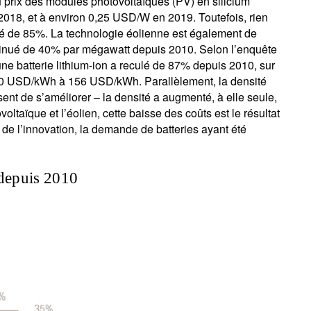
 prix des modules photovoltaïques (PV) en silicium
018, et à environ 0,25 USD/W en 2019. Toutefois, rien
té de 85%. La technologie éolienne est également de
minué de 40% par mégawatt depuis 2010. Selon l’enquête
e batterie lithium-ion a reculé de 87% depuis 2010, sur
60 USD/kWh à 156 USD/kWh. Parallèlement, la densité
sent de s’améliorer – la densité a augmenté, à elle seule,
aïque et l’éolien, cette baisse des coûts est le résultat
t de l’innovation, la demande de batteries ayant été
 depuis 2010