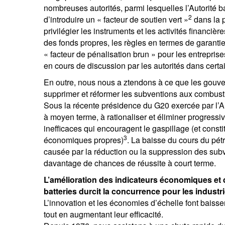
nombreuses autorités, parmi lesquelles l’Autorité 
2
d’introduire un « facteur de soutien vert »
dans la p
privilégier les instruments et les activités financi
des fonds propres, les règles en termes de garanties,
« facteur de pénalisation brun » pour les entreprise
en cours de discussion par les autorités dans certai
En outre, nous nous a ztendons à ce que les gouvern
supprimer et réformer les subventions aux combusti
Sous la récente présidence du G20 exercée par l’A
à moyen terme, à rationaliser et éliminer progress
inefficaces qui encouragent le gaspillage (et constit
3
économiques propres)
. La baisse du cours du pé
causée par la réduction ou la suppression des subve
davantage de chances de réussite à court terme.
L’amélioration des indicateurs économiques et d
batteries durcit la concurrence pour les industr
L’innovation et les économies d’échelle font baisse
tout en augmentant leur efficacité.