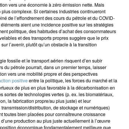
nsition vers une économie à zéro émission nette. Mais
plus complexe. Si certaines industries continueront
biné de l’effondrement des cours du pétrole et du COVID-
léments aient une incidence positive sur les stratégies
nement politique, des habitudes d’achat des consommateurs
elables et des transports propres suggère que le prix
 sur l’avenir, plutôt qu’un obstacle à la transition
gie fossile et le transport aérien risquent d’en subir
 du pétrole pourrait, dans un premier temps, laisser
ition vers une mobilité propre et des perspectives
action positive
entre la politique, les forces du marché et la
tueux de plus en plus favorable à la décarbonisation en
s sortes de technologies vertes (p. ex. les biomatériaux,
on, la fabrication propre/au plus juste) et leur
de transmission/distribution, de stockage et numériques)
t toutes bien placées pour connaîtreune croissance
ie d’une production au plus juste actuellement à l’œuvre
proposition économique fondamentalement meilleure que