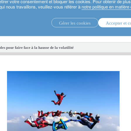
etirer votre consentement et bloquer les cookies. Pour obtenir de plu
qui nous travaillons, veuillez-vous référer à
notre politique en matière
Gérer les cookies
Accepter et c
stratégies d’investissement.
fonds d'i
es pour faire face à la hausse de la volatilité