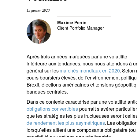
13 janvier 2020
Maxime Perrin
Client Portfolio Manager
Après trois années marquées par une volatilité
inférieure aux tendances, nous nous attendons à un r
général sur les
marchés mondiaux en 2020
Selon n
.
cours boursiers élevés, de l’environnement politi
Brexit, élections américaines et tensions géopolitiq
banques centrales.
Dans ce contexte caractérisé par une volatilité anti
obligations convertibles
pourrait s’avérer particuli
que les stratégies les plus fructueuses seront celle
de rendement les plus asymétriques
Les obligatio
.
lorsqu’elles allient une composante obligataire (ou
sensibilité aux actions non négligeable.