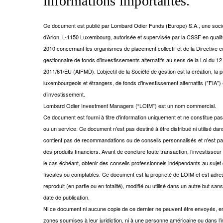
informations importantes.
Ce document est publié par Lombard Odier Funds (Europe) S.A., une socié
d’Arlon, L-1150 Luxembourg, autorisée et supervisée par la CSSF en qualit
2010 concernant les organismes de placement collectif et de la Directive e
gestionnaire de fonds d’investissements alternatifs au sens de la Loi du 
2011/61/EU (AIFMD). L’objectif de la Société de gestion est la création, la 
luxembourgeois et étrangers, de fonds d’investissement alternatifs ("FIA")
d’investissement.
Lombard Odier Investment Managers (“LOIM”) est un nom commercial.
Ce document est fourni à titre d'information uniquement et ne constitue p
ou un service. Ce document n'est pas destiné à être distribué ni utilisé dans 
contient pas de recommandations ou de conseils personnalisés et n'est pa
des produits financiers. Avant de conclure toute transaction, l’investisseur
le cas échéant, obtenir des conseils professionnels indépendants au sujet
fiscales ou comptables. Ce document est la propriété de LOIM et est adres
reproduit (en partie ou en totalité), modifié ou utilisé dans un autre but s
date de publication.
Ni ce document ni aucune copie de ce dernier ne peuvent être envoyés, em
zones soumises à leur juridiction, ni à une personne américaine ou dans l’i