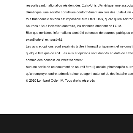
ressortissant, national ou résident des Etats-Unis d’Amérique, une associat
d’Amérique, une société constituée conformément aux lois des Etats-Unis d’
tout trust dont le revenu est imposable aux Etats-Unis, quelle qu’en soit l’or
Sources : Sauf indication contraire, les données émanent de LOIM.
Bien que certaines informations aient été obtenues de sources publiques et
exactitude et exhaustivité.
Les avis et opinons sont exprimés à titre informatif uniquement et ne cons
quelque titre que ce soit. Les avis et opinions sont donnés en date de cette
comme des conseils en investissement.
Aucune partie de ce document ne saurait être (i) copiée, photocopiée ou re
qu’un employé, cadre, administrateur ou agent autorisé du destinataire s
© 2020 Lombard Odier IM. Tous droits réservés