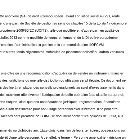
té anonyme (SA) de droit luxembourgeois, ayant son siège social au 291, route
é, d’une part, de Société de gestion au sens du chapitre 15 de la Loi du 17 décembre
uropéenne 2009/65/EC (UCITS), telle que modifiée et, d’autre part, en qualité de
12 Juillet 2013 comme modifiée de temps en temps et de la Directive européenne
promotion, l’administration, la gestion et la commercialisation d’OPCVM
 et d’autres fonds réglementés, véhicules de placement collectif ou autres véhicules
as une offre ou une recommandation d'acquérir ou de vendre un instrument financier
des juridictions où une telle distribution ou utilisation serait illégale. Ce document ne
s destiné à remplacer des conseils professionnels au sujet d’investissements dans
 doit examiner attentivement l'adéquation de cette opération à sa situation propre et,
 des risques, ainsi que des conséquences juridiques, réglementaires, financières,
sé à son destinataire pour son usage personnel exclusivement. Il ne peut être
ans l'accord écrit préalable de LOIM. Ce document contient les opinions de LOIM, à la
menés ou distribués aux Etats-Unis, dans l’un de leurs territoires, possessions ou
ntérêt d’une telle personne. A cet effet, le terme « Personne américaine » désigne un