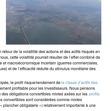
etour de la volatilité des actions et des actifs risqués en
ous, cette volatilité pourrait résulter de l’effet combiné de
que et macroéconomique incertain (guerres commerciales,
ues) et de l’efficacité réduite du stimulus monétaire des
cipée, le profil risque/rendement de
la classe d’actifs des
èrement profitable pour les investisseurs. Nous pensons
s des obligations convertibles mixtes axées sur les
profils
ns convertibles sont considérées comme mixtes
 « plancher obligataire ») relativement importante à une