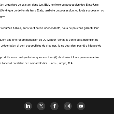
ion organisée ou existant dans tout Etat, territoire ou possession des Etats-Unis
Amérique ou de l’un de leurs Etats, territoire ou possession, ou toute succession ou
igine.
 réputées fiables, sans vérification indépendante, nous ne pouvons garantir leur
tituent pas une recommandation de LOIM pour l'achat, la vente ou la détention de
 présentation et sont susceptibles de changer. Ils ne devraient pas être interprétés
produite sous quelque forme que ce soit ou (ii) distribuée à toute personne autre
ans l’accord préalable de Lombard Odier Funds (Europe) S.A.