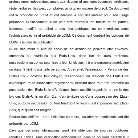
professionnel indépendant quant aux risques et aux conséquences juridiques,
réglementaires, fiscales, comptables ainsi qu’en matière de crédit. Ce document
est la propriété de LOIM et est adressé à son destinataire pour son usage
personnel exclusivement. Il ne peut être reproduit (en totalité ou en partie),
transmis, modifié ou utilisé à des fins publiques ou commerciales sans
l’autorisation écrite et préalable de LOIM. Ce document contient les opinions de
LOIM, à la date de publication.
Ni ce document ni aucune copie de ce dernier ne peuvent être envoyés,
emmenés ou distribués aux Etats-Unis, dans l’un de leurs territoires,
possessions ou zones soumises à leur juridiction, ni à une personne américaine
ou dans l’intérêt d’une telle personne. A cet effet, l’expression « Personne des
Etats-Unis » désigne tout citoyen, ressortissant ou résident des Etats-Unis
d’Amérique, toute association organisée ou existant dans tout Etat, territoire ou
possession des Etats-Unis d’Amérique, toute société organisée en vertu des
lois des Etats-Unis ou d’un Etat, d’un territoire ou d’une possession des Etats-
Unis, ou toute succession ou tout trust dont le revenu est imposable aux Etats-
Unis, quel qu’en soit l’origine.
Source des chiffres : sauf indication contraire, les chiffres mentionnés ont été
préparés par LOIM.
Bien que certaines informations aient été obtenues de sources publiques
réputées fiables, sans vérification indépendante, nous ne pouvons garantir leur