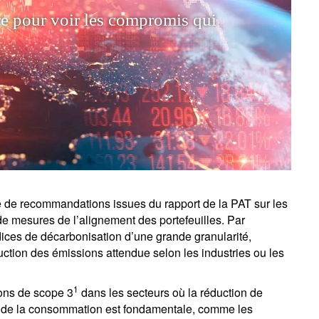
r
e
p
o
u
r
v
o
i
r
l
e
s
c
o
m
p
r
o
m
i
s
q
u
i
h
o
i
x
q
u
i
d
o
i
v
e
n
t
 de recommandations issues du rapport de la PAT sur les
de mesures de l’alignement des portefeuilles. Par
ces de décarbonisation d’une grande granularité,
uction des émissions attendue selon les industries ou les
1
ons de scope 3
dans les secteurs où la réduction de
u de la consommation est fondamentale, comme les