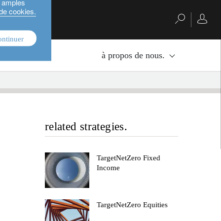
s amples
 de cookies.
ontinuer
nvestissement.
à propos de nous.
related strategies.
TargetNetZero Fixed
Income
TargetNetZero Equities