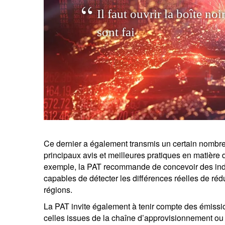
I
l
f
a
u
t
o
u
v
r
i
r
l
a
b
o
î
t
e
n
o
i
s
o
n
t
f
a
i
t
s
,
e
x
p
l
i
q
u
e
r
l
e
s
c
Ce dernier a également transmis un certain nombre
principaux avis et meilleures pratiques en matière 
exemple, la PAT recommande de concevoir des indi
capables de détecter les différences réelles de réd
régions.
La PAT invite également à tenir compte des émissi
celles issues de la chaîne d’approvisionnement o