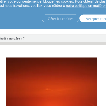
etirer votre consentement et bloquer les cookies. Pour obtenir de plu
qui nous travaillons, veuillez-vous référer à
notre politique en matière
Gérer les cookies
Accepter et c
stratégies d’investissement.
fonds d'i
ctif « net-zéro » ?