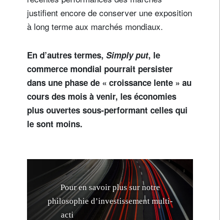
justifient encore de conserver une exposition
à long terme aux marchés mondiaux.
En d’autres termes,
Simply put
, le
commerce mondial pourrait persister
dans une phase de « croissance lente » au
cours des mois à venir, les économies
plus ouvertes sous-performant celles qui
le sont moins.
P
o
u
r
e
n
s
a
v
o
i
r
p
l
u
s
s
u
r
n
o
t
r
e
p
h
i
l
o
s
o
p
h
i
e
d
’
i
n
v
e
s
t
i
s
s
e
m
e
n
t
m
u
l
t
i
-
a
c
t
i
f
s
f
o
n
d
é
e
s
u
r
l
e
s
r
i
s
q
u
e
s
,