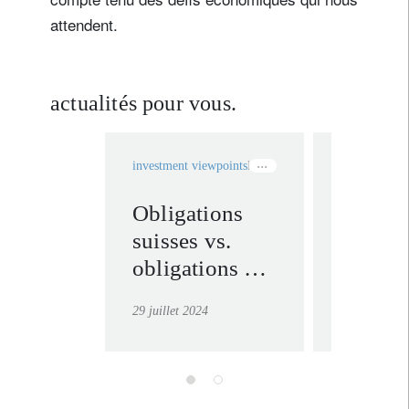
attendent.
actualités pour vous.
investment viewpoints
Institutional
fixed income
Obligations
La BNS
suisses vs.
elle ma
obligations en
marque
devises
pause 
29 juillet 2024
28 juin 2024
étrangères