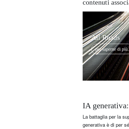
contenuti associ
All Roads
per saperne di più.
IA generativa:
La battaglia per la su
generativa è di per s