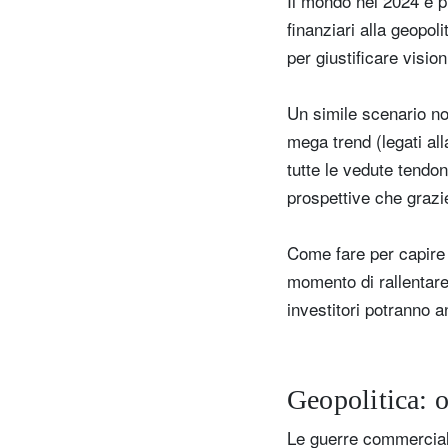
Il mondo nel 2024 è p
finanziari alla geopol
per giustificare visio
Un simile scenario non
mega trend (legati all
tutte le vedute tendono
prospettive che grazie
Come fare per capire 
momento di rallentare,
investitori potranno 
Geopolitica: 
Le guerre commerciali 