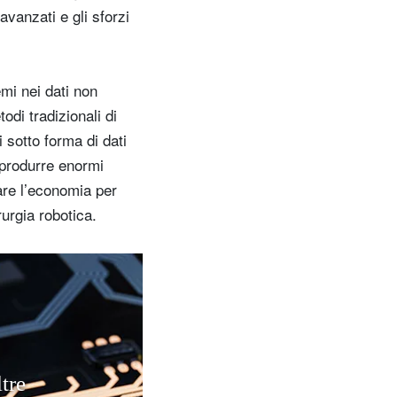
avanzati e gli sforzi
emi nei dati non
odi tradizionali di
i sotto forma di dati
 produrre enormi
are l’economia per
irurgia robotica.
l
t
r
e