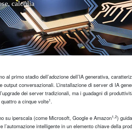
e
s
e
,
c
a
l
c
o
l
i
a
m
o
c
h
e
s
o
l
o
i
l
1
2
%
d
e
i
s
e
r
v
e
r
s
u
g
l
mo al primo stadio dell’adozione dell’IA generativa, caratteri
 output conversazionali. L’installazione di server di IA gener
all’upgrade dei server tradizionali, ma i guadagni di produtti
1
 quattro a cinque volte
.
1,2
no su iperscala (come Microsoft, Google e Amazon
) guida
e l’automazione intelligente in un elemento chiave della produ