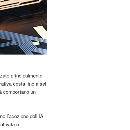
s
c
a
l
a
zzato principalmente
ativa costa fino a sei
vità comportano un
no l’adozione dell’IA
ttività e