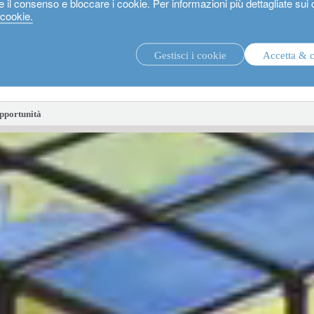
e il consenso e bloccare i cookie. Per informazioni più dettagliate sui
 cookie.
Gestisci i cookie
Accetta & 
strategie di investimento.
fon
opportunità