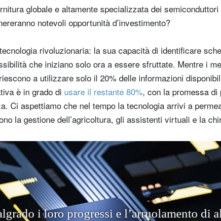
rnitura globale e altamente specializzata dei semiconduttori 
enereranno notevoli opportunità d’investimento?
tecnologia rivoluzionaria: la sua capacità di identificare sch
ssibilità che iniziano solo ora a essere sfruttate. Mentre i met
riescono a utilizzare solo il 20% delle informazioni disponibil
ativa è in grado di
usare il restante 80%
, con la promessa di
nza. Ci aspettiamo che nel tempo la tecnologia arrivi a perme
no la gestione dell’agricoltura, gli assistenti virtuali e la ch
a
l
g
r
a
d
o
i
l
o
r
o
p
r
o
g
r
e
s
s
i
e
l
’
a
r
r
u
o
l
a
m
e
n
t
o
d
i
a