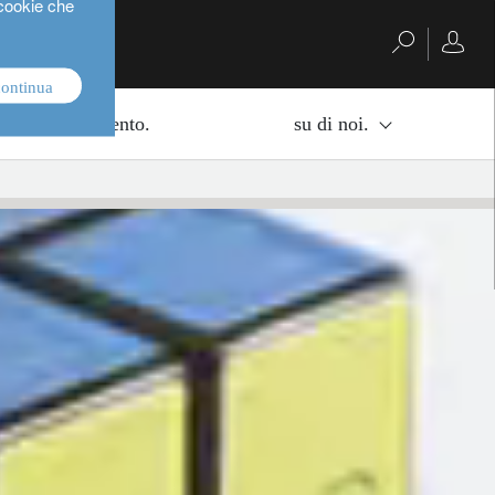
 cookie che
continua
di di investimento.
su di noi.