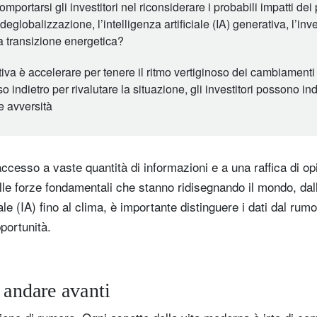
ortarsi gli investitori nel riconsiderare i probabili impatti dei
 deglobalizzazione, l’intelligenza artificiale (IA) generativa, l’i
a transizione energetica?
ntiva è accelerare per tenere il ritmo vertiginoso dei cambiamenti 
 indietro per rivalutare la situazione, gli investitori possono in
le avversità
accesso a vaste quantità di informazioni e a una raffica di opi
lle forze fondamentali che stanno ridisegnando il mondo, dall
ciale (IA) fino al clima, è importante distinguere i dati dal ru
pportunità.
r andare avanti