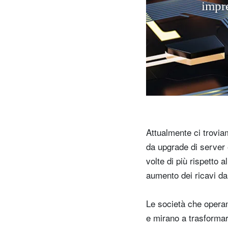
i
m
p
r
Attualmente ci trovia
da upgrade di server e
volte di più rispetto 
aumento dei ricavi da
Le società che opera
e mirano a trasformar