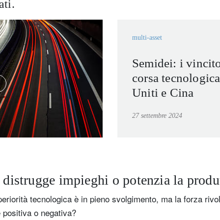
ati.
multi-asset
Semidei: i vincito
corsa tecnologica 
Uniti e Cina
27 settembre 2024
 distrugge impieghi o potenzia la produt
periorità tecnologica è in pieno svolgimento, ma la forza rivol
é positiva o negativa?