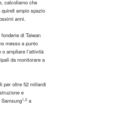
se, calcoliamo che
a quindi ampio spazio
ossimi anni.
e fonderie di Taiwan
anno messo a punto
 o ampliare l’attività
cipali da monitorare a
i per oltre 52 miliardi
ostruzione e
1,2
 e Samsung
a