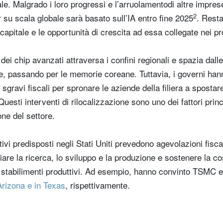
ale. Malgrado i loro progressi e l’arruolamentodi altre impre
2
r su scala globale sarà basato sull’IA entro fine 2025
. Rest
capitale e le opportunità di crescita ad essa collegate nei pr
 dei chip avanzati attraversa i confini regionali e spazia dall
ese, passando per le memorie coreane. Tuttavia, i governi h
 sgravi fiscali per spronare le aziende della filiera a spostare
 Questi interventi di rilocalizzazione sono uno dei fattori prin
one del settore.
ivi predisposti negli Stati Uniti prevedono agevolazioni fiscal
giare la ricerca, lo sviluppo e la produzione e sostenere la c
i stabilimenti produttivi. Ad esempio, hanno convinto TSMC
Arizona e in Texas
, rispettivamente.