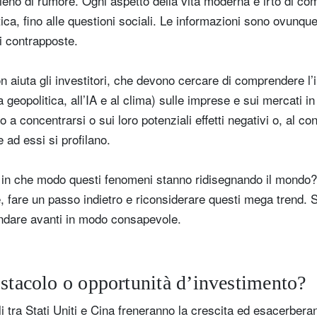
ieno di rumore. Ogni aspetto della vita moderna è irto di com
itica, fino alle questioni sociali. Le informazioni sono ovunqu
ni contrapposte.
 aiuta gli investitori, che devono cercare di comprendere l’i
a geopolitica, all’IA e al clima) sulle imprese e sui mercati i
 a concentrarsi o sui loro potenziali effetti negativi o, al con
 ad essi si profilano.
in che modo questi fenomeni stanno ridisegnando il mondo? 
 fare un passo indietro e riconsiderare questi mega trend. So
andare avanti in modo consapevole.
ostacolo o opportunità d’investimento?
tra Stati Uniti e Cina freneranno la crescita ed esacerberann