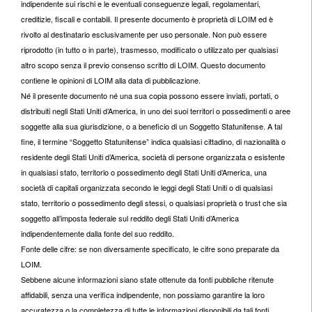
indipendente sui rischi e le eventuali conseguenze legali, regolamentari,
creditizie, fiscali e contabili. Il presente documento è proprietà di LOIM ed è
rivolto al destinatario esclusivamente per uso personale. Non può essere
riprodotto (in tutto o in parte), trasmesso, modificato o utilizzato per qualsiasi
altro scopo senza il previo consenso scritto di LOIM. Questo documento
contiene le opinioni di LOIM alla data di pubblicazione.
Né il presente documento né una sua copia possono essere inviati, portati, o
distribuiti negli Stati Uniti d’America, in uno dei suoi territori o possedimenti o aree
soggette alla sua giurisdizione, o a beneficio di un Soggetto Statunitense. A tal
fine, il termine “Soggetto Statunitense” indica qualsiasi cittadino, di nazionalità o
residente degli Stati Uniti d’America, società di persone organizzata o esistente
in qualsiasi stato, territorio o possedimento degli Stati Uniti d’America, una
società di capitali organizzata secondo le leggi degli Stati Uniti o di qualsiasi
stato, territorio o possedimento degli stessi, o qualsiasi proprietà o trust che sia
soggetto all’imposta federale sul reddito degli Stati Uniti d’America
indipendentemente dalla fonte del suo reddito.
Fonte delle cifre: se non diversamente specificato, le cifre sono preparate da
LOIM.
Sebbene alcune informazioni siano state ottenute da fonti pubbliche ritenute
affidabili, senza una verifica indipendente, non possiamo garantire la loro
accuratezza o la completezza di tutte le informazioni disponibili da tali fonti