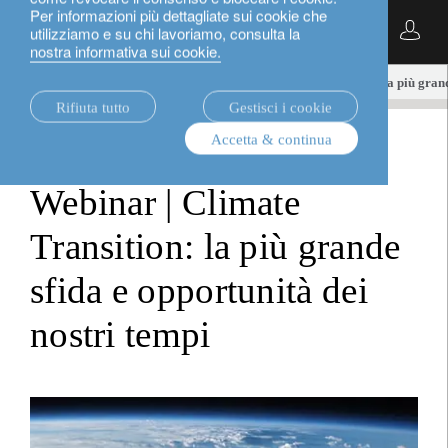
Per informazioni più dettagliate sui cookie che
Italiano
utilizziamo e su chi lavoriamo, consulta la
nostra informativa sui cookie.
notizie.
equities
Webinar | Climate Transition: la più grand
Rifiuta tutto
Gestisci i cookie
Accetta & continua
equities
Webinar | Climate
Transition: la più grande
sfida e opportunità dei
nostri tempi