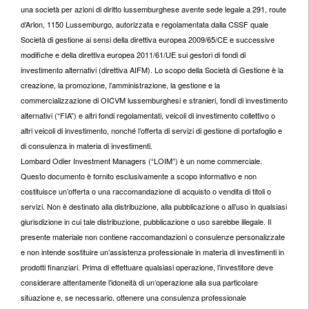
una società per azioni di diritto lussemburghese avente sede legale a 291, route
d’Arlon, 1150 Lussemburgo, autorizzata e regolamentata dalla CSSF quale
Società di gestione ai sensi della direttiva europea 2009/65/CE e successive
modifiche e della direttiva europea 2011/61/UE sui gestori di fondi di
investimento alternativi (direttiva AIFM). Lo scopo della Società di Gestione è la
creazione, la promozione, l’amministrazione, la gestione e la
commercializzazione di OICVM lussemburghesi e stranieri, fondi di investimento
alternativi (“FIA”) e altri fondi regolamentati, veicoli di investimento collettivo o
altri veicoli di investimento, nonché l’offerta di servizi di gestione di portafoglio e
di consulenza in materia di investimenti.
Lombard Odier Investment Managers (“LOIM”) è un nome commerciale.
Questo documento è fornito esclusivamente a scopo informativo e non
costituisce un’offerta o una raccomandazione di acquisto o vendita di titoli o
servizi. Non è destinato alla distribuzione, alla pubblicazione o all’uso in qualsiasi
giurisdizione in cui tale distribuzione, pubblicazione o uso sarebbe illegale. Il
presente materiale non contiene raccomandazioni o consulenze personalizzate
e non intende sostituire un’assistenza professionale in materia di investimenti in
prodotti finanziari. Prima di effettuare qualsiasi operazione, l’investitore deve
considerare attentamente l’idoneità di un’operazione alla sua particolare
situazione e, se necessario, ottenere una consulenza professionale