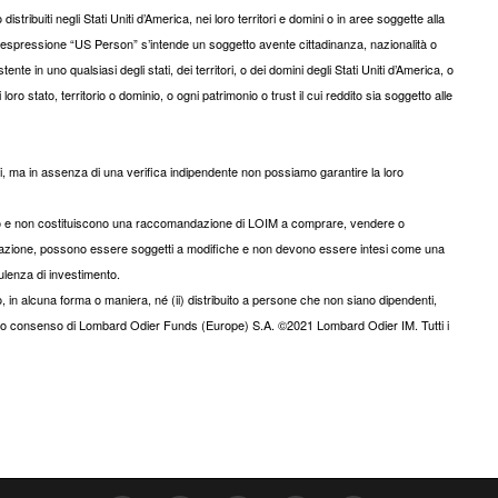
tribuiti negli Stati Uniti d’America, nei loro territori e domini o in aree soggette alla
 l’espressione “US Person” s’intende un soggetto avente cittadinanza, nazionalità o
nte in uno qualsiasi degli stati, dei territori, o dei domini degli Stati Uniti d’America, o
i loro stato, territorio o dominio, o ogni patrimonio o trust il cui reddito sia soggetto alle
ili, ma in assenza di una verifica indipendente non possiamo garantire la loro
ivo e non costituiscono una raccomandazione di LOIM a comprare, vendere o
resentazione, possono essere soggetti a modifiche e non devono essere intesi come una
lenza di investimento.
, in alcuna forma o maniera, né (ii) distribuito a persone che non siano dipendenti,
previo consenso di Lombard Odier Funds (Europe) S.A. ©2021 Lombard Odier IM. Tutti i