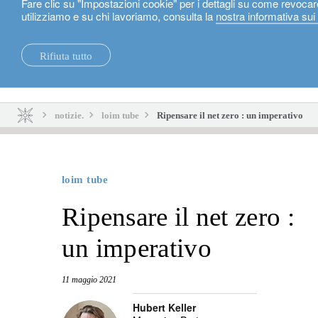
Fare clic su "Impostazioni cookie" per i dettagli su come revocar
utilizziamo e su chi lavoriamo, consulta la
nostra informativa sui
Italiano
Rifiuta tutto
notizie.
sostenibilità.
notizie.
loim tube
Ripensare il net zero : un imperativo
loim tube
Ripensare il net zero :
un imperativo
11 maggio 2021
Hubert Keller