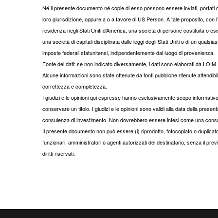
Né il presente documento né copie di esso possono essere inviati, portati o dis
loro giurisdizione, oppure a o a favore di US Person. A tale proposito, con
residenza negli Stati Uniti d’America, una società di persone costituita o esiste
una società di capitali disciplinata dalle leggi degli Stati Uniti o di un qualsias
imposte federali statunitensi, indipendentemente dal luogo di provenienza.
Fonte dei dati: se non indicato diversamente, i dati sono elaborati da LOIM.
Alcune informazioni sono state ottenute da fonti pubbliche ritenute attendib
correttezza e completezza.
I giudizi e le opinioni qui espresse hanno esclusivamente scopo informat
conservare un titolo. I giudizi e le opinioni sono validi alla data della p
consulenza di investimento. Non dovrebbero essere intesi come una consu
Il presente documento non può essere (i) riprodotto, fotocopiato o duplicato
funzionari, amministratori o agenti autorizzati del destinatario, senza il 
diritti riservati.