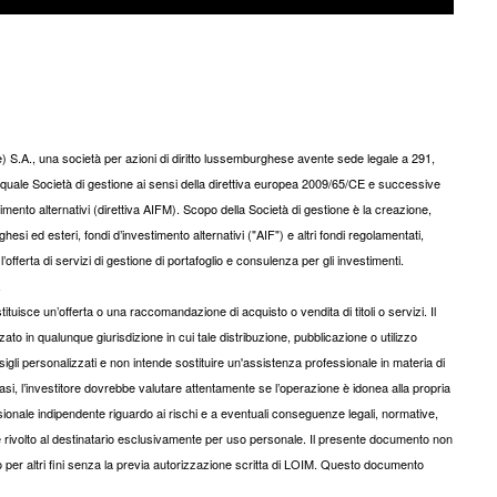
S.A., una società per azioni di diritto lussemburghese avente sede legale a 291,
uale Società di gestione ai sensi della direttiva europea 2009/65/CE e successive
imento alternativi (direttiva AIFM). Scopo della Società di gestione è la creazione,
 ed esteri, fondi d’investimento alternativi ("AIF") e altri fondi regolamentati,
’offerta di servizi di gestione di portafoglio e consulenza per gli investimenti.
.
isce un’offerta o una raccomandazione di acquisto o vendita di titoli o servizi. Il
ato in qualunque giurisdizione in cui tale distribuzione, pubblicazione o utilizzo
gli personalizzati e non intende sostituire un'assistenza professionale in materia di
iasi, l’investitore dovrebbe valutare attentamente se l’operazione è idonea alla propria
onale indipendente riguardo ai rischi e a eventuali conseguenze legali, normative,
d è rivolto al destinatario esclusivamente per uso personale. Il presente documento non
to per altri fini senza la previa autorizzazione scritta di LOIM. Questo documento