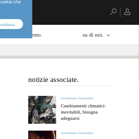
 cookie che
continua
di di investimento.
su di noi.
notizie associate.
investment viewpoints
Cambiamenti climatici:
inevitabili, bisogna
adeguarsi
investment viewpoints