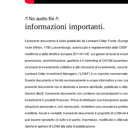
/!\ No audio file /!\
informazioni importanti.
Il presente documento è stato pubblicato da Lombard Odier Funds (Europe) 
route d’Arlon, 1150 Lussemburgo, autorizzata e regolamentata dalla CSSF q
modifiche e della direttiva europea 2011/61/UE sui gestori di fondi di invest
promozione, amministrazione, gestione e il marketing di OICVM lussemburghesi
strumenti di investimento collettivo e altri strumenti di investimento, nonché l
Lombard Odier Investment Managers (“LOIM”) è un marchio commerciale
Questo documento è fornito esclusivamente a scopo informativo e non costitu
presente documento non è destinato a essere distribuito, pubblicato o utilizz
fossero illeciti. Il presente documento non contiene raccomandazioni o consi
investimenti in prodotti finanziari. Prima di effettuare una transazione quals
situazione personale e, ove necessario, richiedere una consulenza professi
creditizie, fiscali e contabili. Il presente documento è proprietà di LOIM e
può essere riprodotto (in tutto o in parte), trasmesso, modificato o utilizza
riporta le opinioni di LOIM alla data di pubblicazione.