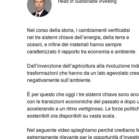
Head of Sustainable Investing
Nel corso della storia, i cambiamenti verificatisi
nei tre sistemi chiave dell’energia, della terra e
oceani, e infine dei materiali hanno sempre
caratterizzato il rapporto tra economia e ambiente.
Dall’invenzione dell’agricoltura alla rivoluzione ind
trasformazioni che hanno da un lato agevolato cres
negativamente sull’ambiente.
È per questo che oggi i tre sistemi chiave sono anco
con le transizioni economiche del passato e dopo 
accelerando a un ritmo vertiginoso. Le forze politic
sostenibili ora disponibili su vasta scala.
Nel seguente video spieghiamo perché crediamo f
estremamente rilevante per le opportunità d’invest