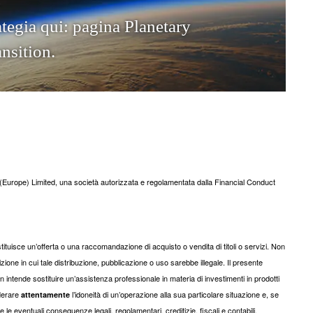
a
t
e
g
i
a
q
u
i
:
p
a
g
i
n
a
P
l
a
n
e
t
a
r
y
a
n
s
i
t
i
o
n
.
urope) Limited, una società autorizzata e regolamentata dalla Financial Conduct
uisce un’offerta o una raccomandazione di acquisto o vendita di titoli o servizi. Non
dizione in cui tale distribuzione, pubblicazione o uso sarebbe illegale. Il presente
ntende sostituire un’assistenza professionale in materia di investimenti in prodotti
iderare
l’idoneità di un’operazione alla sua particolare situazione e, se
attentamente
le eventuali conseguenze legali, regolamentari, creditizie, fiscali e contabili.