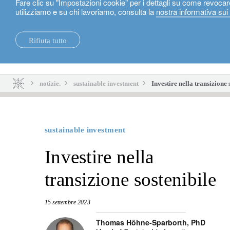
Fare clic su "Impostazioni cookie" per i dettagli su come revocar
utilizziamo e su chi lavoriamo, consulta la
nostra informativa sui
Italiano
Rifiuta tutto
notizie.
sostenibilità.
notizie.
sustainable investment
Investire nella transizione 
sustainable investment
Investire nella
transizione sostenibile
15 settembre 2023
Thomas Höhne-Sparborth, PhD