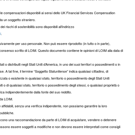
 e le compensazioni disponibili ai sensi dello UK Financial Services Compensation
 da un soggetto straniero.
dei rischi di sostenibilità sono disponibili all’indirizzo
l
.
usivamente per uso personale. Non può essere riprodotto (in tutto o in parte),
o consenso scritto di LOIM. Questo documento contiene le opinioni di LOIM alla data di
o distribuiti negli Stati Uniti d’America, in uno dei suoi territori o possedimenti o in
. A tal fine, il termine “Soggetto Statunitense” indica qualsiasi cittadino, di
zata o esistente in qualsiasi stato, territorio o possedimento degli Stati Uniti
ti o di qualsiasi stato, territorio o possedimento degli stessi, o qualsiasi proprietà o
erica indipendentemente dalla fonte del suo reddito.
 da LOIM.
 affidabili, senza una verifica indipendente, non possiamo garantire la loro
 pubbliche.
tuiscono una raccomandazione da parte di LOIM di acquistare, vendere o detenere
ne, possono essere soggetti a modifiche e non devono essere interpretati come consigli