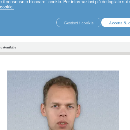
e il consenso e bloccare i cookie. Per informazioni più dettagliate sui
 cookie.
Gestisci i cookie
Accetta & 
strategie di investimento.
fon
sostenibile