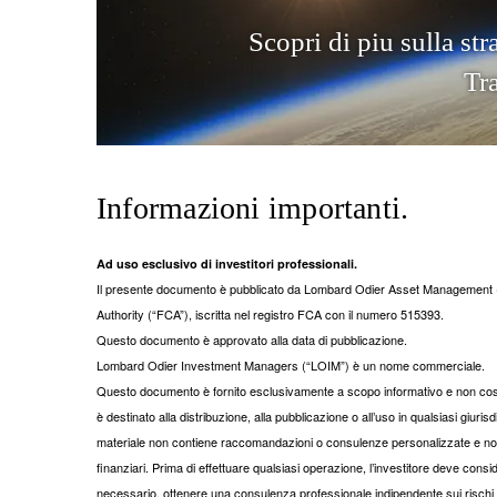
S
c
o
p
r
i
d
i
p
i
u
s
u
l
l
a
s
t
r
T
r
Informazioni importanti.
Ad uso esclusivo di investitori professionali.
Il presente documento è pubblicato da Lombard Odier Asset Management (E
Authority (“FCA”), iscritta nel registro FCA con il numero 515393.
Questo documento è approvato alla data di pubblicazione.
Lombard Odier Investment Managers (“LOIM”) è un nome commerciale.
Questo documento è fornito esclusivamente a scopo informativo e non costit
è destinato alla distribuzione, alla pubblicazione o all’uso in qualsiasi giuris
materiale non contiene raccomandazioni o consulenze personalizzate e non i
finanziari. Prima di effettuare qualsiasi operazione, l’investitore deve cons
necessario, ottenere una consulenza professionale indipendente sui rischi e 