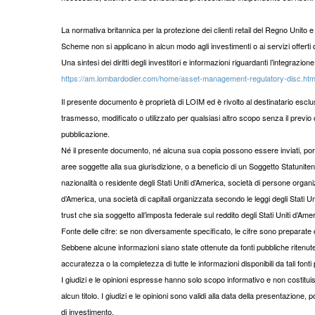
La normativa britannica per la protezione dei clienti retail del Regno Unito
Scheme non si applicano in alcun modo agli investimenti o ai servizi offerti
Una sintesi dei diritti degli investitori e informazioni riguardanti l’integrazione 
https://am.lombardodier.com/home/asset-management-regulatory-disc.htm
Il presente documento è proprietà di LOIM ed è rivolto al destinatario escl
trasmesso, modificato o utilizzato per qualsiasi altro scopo senza il previ
pubblicazione.
Né il presente documento, né alcuna sua copia possono essere inviati, portati 
aree soggette alla sua giurisdizione, o a beneficio di un Soggetto Statunitense
nazionalità o residente degli Stati Uniti d’America, società di persone organiz
d’America, una società di capitali organizzata secondo le leggi degli Stati Uni
trust che sia soggetto all’imposta federale sul reddito degli Stati Uniti d’Am
Fonte delle cifre: se non diversamente specificato, le cifre sono preparate
Sebbene alcune informazioni siano state ottenute da fonti pubbliche ritenute
accuratezza o la completezza di tutte le informazioni disponibili da tali fonti
I giudizi e le opinioni espresse hanno solo scopo informativo e non costi
alcun titolo. I giudizi e le opinioni sono validi alla data della presentazio
di investimento.