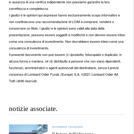
in assenza di una verifica indipendente non possiamo garantire la loro
correttezza e completezza.
I giudizi e le opinioni qui espresse hanno esclusivamente scopo informativo e
non costituiscono una raccomandazione di LOIM a comprare, vendere o
conservare un titolo. I giudizi e le opinioni sono validi alla data della
presentazione, possono essere soggetti a modifiche e non devono essere intesi
come una consulenza di investimento. Non dovrebbero essere intesi come una
consulenza di investimento.
Il presente documento non può essere (i) riprodotto, fotocopiato o duplicato, in
alcuna forma o maniera, né (ii) distribuito a persone che non siano dipendenti,
funzionari, amministratori o agenti autorizzati del destinatario, senza il previo
consenso di Lombard Odier Funds (Europe) S.A. ©2021 Lombard Odier IM.
Tutti i diritti riservati.
notizie associate.
investment viewpoints
Il futuro dell’idrogeno