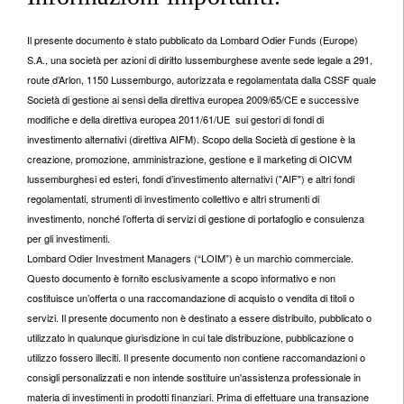
Il presente documento è stato pubblicato da Lombard Odier Funds (Europe)
S.A., una società per azioni di diritto lussemburghese avente sede legale a 291,
route d’Arlon, 1150 Lussemburgo, autorizzata e regolamentata dalla CSSF quale
Società di gestione ai sensi della direttiva europea 2009/65/CE e successive
modifiche e della direttiva europea 2011/61/UE sui gestori di fondi di
investimento alternativi (direttiva AIFM). Scopo della Società di gestione è la
creazione, promozione, amministrazione, gestione e il marketing di OICVM
lussemburghesi ed esteri, fondi d’investimento alternativi ("AIF") e altri fondi
regolamentati, strumenti di investimento collettivo e altri strumenti di
investimento, nonché l’offerta di servizi di gestione di portafoglio e consulenza
per gli investimenti.
Lombard Odier Investment Managers (“LOIM”) è un marchio commerciale.
Questo documento è fornito esclusivamente a scopo informativo e non
costituisce un’offerta o una raccomandazione di acquisto o vendita di titoli o
servizi. Il presente documento non è destinato a essere distribuito, pubblicato o
utilizzato in qualunque giurisdizione in cui tale distribuzione, pubblicazione o
utilizzo fossero illeciti. Il presente documento non contiene raccomandazioni o
consigli personalizzati e non intende sostituire un'assistenza professionale in
materia di investimenti in prodotti finanziari. Prima di effettuare una transazione