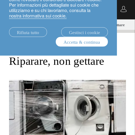
Per informazioni più dettagliate sui cookie che
Italiano
utilizziamo e su chi lavoriamo, consulta la
nostra informativa sui cookie.
notizie.
investment viewpoints
Riparare, non gettare
Rifiuta tutto
Gestisci i cookie
Accetta & continua
investment viewpoints
Riparare, non gettare