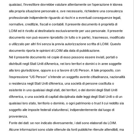
qualsiasi, l’investitore dovrebbe valutare attentamente se l’operazione è idonea
alla propria situazione personale e, ove necessario, richiedere una consulenza
professionale indipendente riguardo ai rischi e a eventuali conseguenze legali,
normative, creditizie, fiscali e contabili. Il presente documento è proprietà di
LOIM ed è rivolto al destinatario esclusivamente per uso personale. Il presente
documento non può essere riprodotto (in tutto o in parte), trasmesso, modificato
o utilizzato per altri fini senza la previa autorizzazione scritta di LOIM. Questo
documento riporta le opinioni di LOIM alla data di pubblicazione.
Né il presente documento né copie di esso possono essere inviati, portati o
distribuiti negli Stati Uniti d’America, nei loro territori e domini o in aree soggette
alla loro giurisdizione, oppure a o a favore di US Person. A tale proposito, con
l’espressione “US Person” s’intende un soggetto avente cittadinanza, nazionalità
o residenza negli Stati Uniti d’America, una società di persone costituita o
esistente in uno qualsiasi degli stati, dei territori, o dei domini degli Stati Uniti
d’America, o una società di capitali disciplinata dalle leggi degli Stati Uniti o di un
qualsiasi loro stato, territorio o dominio, o ogni patrimonio o trust il cui reddito sia
soggetto alle imposte federali statunitensi, indipendentemente dal luogo di
provenienza.
Fonte dei dati: se non indicato diversamente, i dati sono elaborati da LOIM.
Alcune informazioni sono state ottenute da fonti pubbliche ritenute attendibili, ma