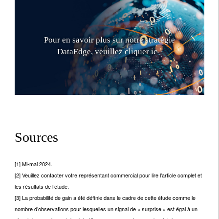
P
o
u
r
e
n
s
a
v
o
i
r
p
l
u
s
s
u
r
n
o
t
r
e
s
t
r
a
t
é
g
i
e
D
a
t
a
E
d
g
e
,
v
e
u
i
l
l
e
z
c
l
i
q
u
e
r
i
c
i
.
Sources
[1] Mi-mai 2024.
[2] Veuillez contacter votre représentant commercial pour lire l’article complet et
les résultats de l’étude.
[3] La probabilité de gain a été définie dans le cadre de cette étude comme le
nombre d’observations pour lesquelles un signal de « surprise » est égal à un