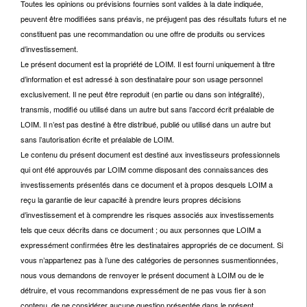
Toutes les opinions ou prévisions fournies sont valides à la date indiquée,
peuvent être modifiées sans préavis, ne préjugent pas des résultats futurs et ne
constituent pas une recommandation ou une offre de produits ou services
d’investissement.
Le présent document est la propriété de LOIM. Il est fourni uniquement à titre
d’information et est adressé à son destinataire pour son usage personnel
exclusivement. Il ne peut être reproduit (en partie ou dans son intégralité),
transmis, modifié ou utilisé dans un autre but sans l’accord écrit préalable de
LOIM. Il n’est pas destiné à être distribué, publié ou utilisé dans un autre but
sans l’autorisation écrite et préalable de LOIM.
Le contenu du présent document est destiné aux investisseurs professionnels
qui ont été approuvés par LOIM comme disposant des connaissances des
investissements présentés dans ce document et à propos desquels LOIM a
reçu la garantie de leur capacité à prendre leurs propres décisions
d’investissement et à comprendre les risques associés aux investissements
tels que ceux décrits dans ce document ; ou aux personnes que LOIM a
expressément confirmées être les destinataires appropriés de ce document. Si
vous n’appartenez pas à l’une des catégories de personnes susmentionnées,
nous vous demandons de renvoyer le présent document à LOIM ou de le
détruire, et vous recommandons expressément de ne pas vous fier à son
contenu, de ne considérer aucune question présentée dans le présent