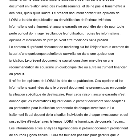
document en relation avec des investissements, et de ne pas le transmettre à
des tiers, quels qu’ils soient. Le présent document contient les opinions de
LOIM, à la date de publication ou de vérification de l’exhaustivité des
informations qui y figurent, et aucune garantie ne peut être donnée pour toute
perte ou tout dommage résultant de leur utilisation. Toutes les informations,
opinions et indications de prix peuvent être modifiées sans préavis.
Le contenu du présent document de marketing n’a fait l’objet d’aucun examen de
la part d’une quelconque autorité de surveillance dans une quelconque
juridiction. Le présent document ne saurait constituer une offre ou une
recommandation de souscrire un quelconque titre ou autre instrument financier
ou produit.
Il reflète les opinions de LOIM à la date de sa publication. Ces opinions et les
informations exprimées dans le présent document ne prennent pas en compte
la situation spécifique du destinataire. Pour cette raison, aucune garantie n’est
donnée que les informations figurant dans le présent document sont adaptées
ou pertinentes pour la situation personnelle de chaque investisseur. Le
traitement fiscal dépend de la situation individuelle de chaque investisseur et est
susceptible d’évoluer avec le temps. LOIM ne fournit pas de conseils fiscaux.
Les informations et les analyses figurant dans le présent document proviennent
de sources jugées fiables. LOIM fait tout son possible pour garantir que le