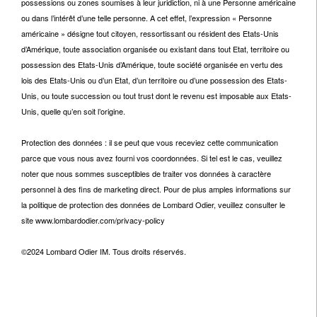
possessions ou zones soumises à leur juridiction, ni à une Personne américaine
ou dans l’intérêt d’une telle personne. A cet effet, l’expression « Personne
américaine » désigne tout citoyen, ressortissant ou résident des Etats-Unis
d’Amérique, toute association organisée ou existant dans tout Etat, territoire ou
possession des Etats-Unis d’Amérique, toute société organisée en vertu des
lois des Etats-Unis ou d’un Etat, d’un territoire ou d’une possession des Etats-
Unis, ou toute succession ou tout trust dont le revenu est imposable aux Etats-
Unis, quelle qu’en soit l’origine.
Protection des données : il se peut que vous receviez cette communication
parce que vous nous avez fourni vos coordonnées. Si tel est le cas, veuillez
noter que nous sommes susceptibles de traiter vos données à caractère
personnel à des fins de marketing direct. Pour de plus amples informations sur
la politique de protection des données de Lombard Odier, veuillez consulter le
site www.lombardodier.com/privacy-policy
©2024 Lombard Odier IM. Tous droits réservés.