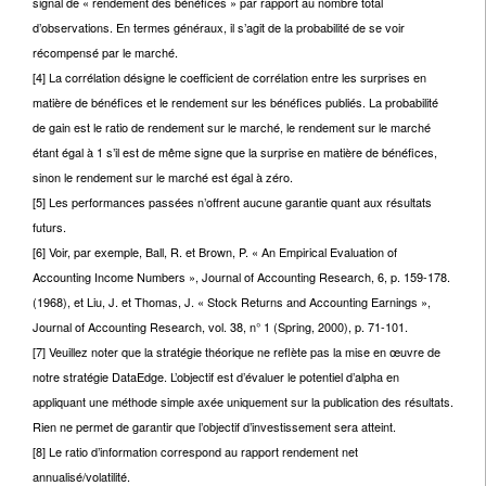
signal de « rendement des bénéfices » par rapport au nombre total
d’observations. En termes généraux, il s’agit de la probabilité de se voir
récompensé par le marché.
[4] La corrélation désigne le coefficient de corrélation entre les surprises en
matière de bénéfices et le rendement sur les bénéfices publiés. La probabilité
de gain est le ratio de rendement sur le marché, le rendement sur le marché
étant égal à 1 s’il est de même signe que la surprise en matière de bénéfices,
sinon le rendement sur le marché est égal à zéro.
[5] Les performances passées n’offrent aucune garantie quant aux résultats
futurs.
[6] Voir, par exemple, Ball, R. et Brown, P. « An Empirical Evaluation of
Accounting Income Numbers », Journal of Accounting Research, 6, p. 159-178.
(1968), et Liu, J. et Thomas, J. « Stock Returns and Accounting Earnings »,
Journal of Accounting Research, vol. 38, n° 1 (Spring, 2000), p. 71-101.
[7] Veuillez noter que la stratégie théorique ne reflète pas la mise en œuvre de
notre stratégie DataEdge. L’objectif est d’évaluer le potentiel d’alpha en
appliquant une méthode simple axée uniquement sur la publication des résultats.
Rien ne permet de garantir que l’objectif d’investissement sera atteint.
[8] Le ratio d’information correspond au rapport rendement net
annualisé/volatilité.