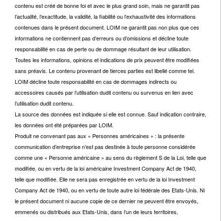
contenu est créé de bonne foi et avec le plus grand soin, mais ne garantit pas
l’actualité, l’exactitude, la validité, la fiabilité ou l’exhaustivité des informations
contenues dans le présent document. LOIM ne garantit pas non plus que ces
informations ne contiennent pas d’erreurs ou d’omissions et décline toute
responsabilité en cas de perte ou de dommage résultant de leur utilisation.
Toutes les informations, opinions et indications de prix peuvent être modifiées
sans préavis. Le contenu provenant de tierces parties est libellé comme tel.
LOIM décline toute responsabilité en cas de dommages indirects ou
accessoires causés par l’utilisation dudit contenu ou survenus en lien avec
l’utilisation dudit contenu.
La source des données est indiquée si elle est connue. Sauf indication contraire,
les données ont été préparées par LOIM.
Produit ne convenant pas aux « Personnes américaines » : la présente
communication d’entreprise n’est pas destinée à toute personne considérée
comme une « Personne américaine » au sens du règlement S de la Loi, telle que
modifiée, ou en vertu de la loi américaine Investment Company Act de 1940,
telle que modifiée. Elle ne sera pas enregistrée en vertu de la loi Investment
Company Act de 1940, ou en vertu de toute autre loi fédérale des Etats-Unis. Ni
le présent document ni aucune copie de ce dernier ne peuvent être envoyés,
emmenés ou distribués aux Etats-Unis, dans l’un de leurs territoires,