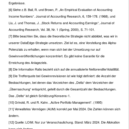
Ergebnisse.
[6] Siehe z.B. Ball, R. und Brown, P. „An Empirical Evaluation of Accounting
Income Numbers“. Journal of Accounting Research, 6, 159-178. (1968), und
Liu, J. und Thomas, J. „Stock Returns and Accounting Earnings“, Journal of
Accounting Research, Vol. 38, Nr. 1 (Spring, 2000), S. 71-101.
[7] Bitte beachten Sie, dass die theoretische Strategie nicht abbildet, was wir in
unserer DataEdge-Strategie umsetzen. Ziel ist es, eine Vorstellung des Alpha-
Potenzials zu erhalten, wenn man sich bei der Umsetzung nur auf
Gewinnveröffentlichungen konzentriert. Es gibt keine Garantie für die
Erreichung des Anlageziels.
[8] Die Information Ratio bezieht sich auf die annualisierte Nettorendite/Volatilität.
[9] Die Trefferquote bei Gewinnrevisionen ist wie folgt definiert: die Anzahl der
Beobachtungen, bei denen das Vorzeichen des „Delta“ dem Vorzeichen der
„Überraschung“ entspricht, geteilt durch die Gesamtzahl der Beobachtungen.
Das „Delta“ ist gleich Schätzung/Konsens-1.
[10] Grinold, R. und R. Kahn. „Active Portfolio Management“. (1995)
[11] Verwaltetes Vermögen (AUM) korrekt per Mai 2024. Die Zahlen können sich
ändern.
[12] Quelle: LOIM. Nur zur Veranschaulichung. Stand: März 2024. Die Allokation
kann sich ändern.