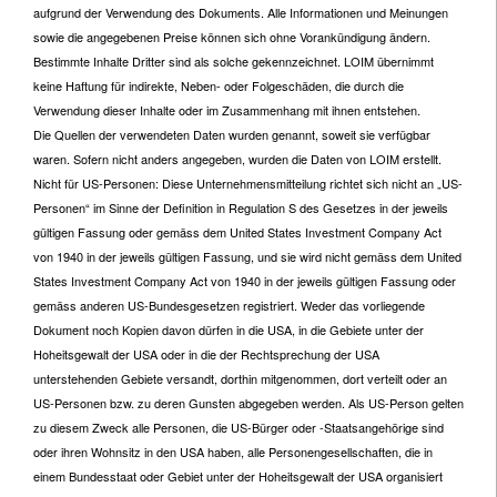
aufgrund der Verwendung des Dokuments. Alle Informationen und Meinungen
sowie die angegebenen Preise können sich ohne Vorankündigung ändern.
Bestimmte Inhalte Dritter sind als solche gekennzeichnet. LOIM übernimmt
keine Haftung für indirekte, Neben- oder Folgeschäden, die durch die
Verwendung dieser Inhalte oder im Zusammenhang mit ihnen entstehen.
Die Quellen der verwendeten Daten wurden genannt, soweit sie verfügbar
waren. Sofern nicht anders angegeben, wurden die Daten von LOIM erstellt.
Nicht für US-Personen: Diese Unternehmensmitteilung richtet sich nicht an „US-
Personen“ im Sinne der Definition in Regulation S des Gesetzes in der jeweils
gültigen Fassung oder gemäss dem United States Investment Company Act
von 1940 in der jeweils gültigen Fassung, und sie wird nicht gemäss dem United
States Investment Company Act von 1940 in der jeweils gültigen Fassung oder
gemäss anderen US-Bundesgesetzen registriert. Weder das vorliegende
Dokument noch Kopien davon dürfen in die USA, in die Gebiete unter der
Hoheitsgewalt der USA oder in die der Rechtsprechung der USA
unterstehenden Gebiete versandt, dorthin mitgenommen, dort verteilt oder an
US-Personen bzw. zu deren Gunsten abgegeben werden. Als US-Person gelten
zu diesem Zweck alle Personen, die US-Bürger oder -Staatsangehörige sind
oder ihren Wohnsitz in den USA haben, alle Personengesellschaften, die in
einem Bundesstaat oder Gebiet unter der Hoheitsgewalt der USA organisiert