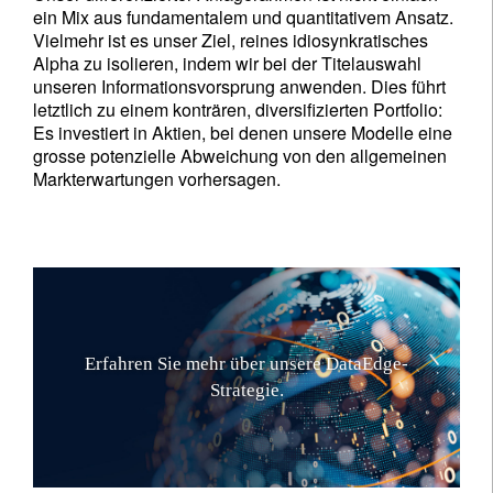
ein Mix aus fundamentalem und quantitativem Ansatz.
Vielmehr ist es unser Ziel, reines idiosynkratisches
Alpha zu isolieren, indem wir bei der Titelauswahl
unseren Informationsvorsprung anwenden. Dies führt
letztlich zu einem konträren, diversifizierten Portfolio:
Es investiert in Aktien, bei denen unsere Modelle eine
grosse potenzielle Abweichung von den allgemeinen
Markterwartungen vorhersagen.
E
r
f
a
h
r
e
n
S
i
e
m
e
h
r
ü
b
e
r
u
n
s
e
r
e
D
a
t
a
E
d
g
e
-
S
t
r
a
t
e
g
i
e
.