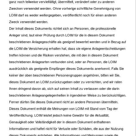
ganz noch teilweise vervielfältigt, übermittelt, verändert oder zu anderen
Zwecken verwendet werden. Ohne vorherige schriftliche Genehmigung von
LOIM darf es weder weitergegeben, veröffentlicht noch für einen anderen
Zweck verwendet werden.
Der Inhalt dieses Dokuments richtet sich an Personen, die professionelle
Anleger sind, laut einer Prüfung durch LOIM für die in diesem Dokument
beschriebenen Anlagegeschäfte als geeignet bewertet werden und in Bezug auf
die LOIM die Versicherung erhalten hat, dass sie eigene Anlageentscheidungen
treffen können und die Risiken verstehen, die mit den in diesem Dokument
beschriebenen Anlagearten verbunden sind, oder an Personen, die LOIM
ausdrücklich als geeignete Empfänger dieses Dokuments anerkennt. Falls Sie
keiner der oben beschriebenen Personengruppen angehören, bitten wir Sie,
dieses Dokument an LOIM zurückzugeben oder zu vernichten, und wir raten
Ihnen dringend davon ab, sich auf seinen Inhalt zu verlassen oder die darin
beschriebenen Anlageangelegenheiten in irgendeiner Weise zu berücksichtigen.
Ferner dürfen Sie dieses Dokument nicht an andere Personen übermitteln.
Dieses Dokument enthält die Meinungen von LOIM mit Stand vom Tag der
Veröffentlichung. LOIM leistet jedoch keine Gewähr für die Aktualität,
Genauigkeit oder Vollständigkeit der in diesem Dokument enthaltenen
Informationen und haftet nicht für Verluste oder Schäden, die aus der Nutzung
dieses Dokuments entstehen. Alle Informationen und Meinungen sowie die