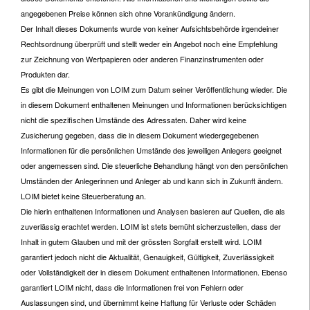
angegebenen Preise können sich ohne Vorankündigung ändern.
Der Inhalt dieses Dokuments wurde von keiner Aufsichtsbehörde irgendeiner
Rechtsordnung überprüft und stellt weder ein Angebot noch eine Empfehlung
zur Zeichnung von Wertpapieren oder anderen Finanzinstrumenten oder
Produkten dar.
Es gibt die Meinungen von LOIM zum Datum seiner Veröffentlichung wieder. Die
in diesem Dokument enthaltenen Meinungen und Informationen berücksichtigen
nicht die spezifischen Umstände des Adressaten. Daher wird keine
Zusicherung gegeben, dass die in diesem Dokument wiedergegebenen
Informationen für die persönlichen Umstände des jeweiligen Anlegers geeignet
oder angemessen sind. Die steuerliche Behandlung hängt von den persönlichen
Umständen der Anlegerinnen und Anleger ab und kann sich in Zukunft ändern.
LOIM bietet keine Steuerberatung an.
Die hierin enthaltenen Informationen und Analysen basieren auf Quellen, die als
zuverlässig erachtet werden. LOIM ist stets bemüht sicherzustellen, dass der
Inhalt in gutem Glauben und mit der grössten Sorgfalt erstellt wird. LOIM
garantiert jedoch nicht die Aktualität, Genauigkeit, Gültigkeit, Zuverlässigkeit
oder Vollständigkeit der in diesem Dokument enthaltenen Informationen. Ebenso
garantiert LOIM nicht, dass die Informationen frei von Fehlern oder
Auslassungen sind, und übernimmt keine Haftung für Verluste oder Schäden