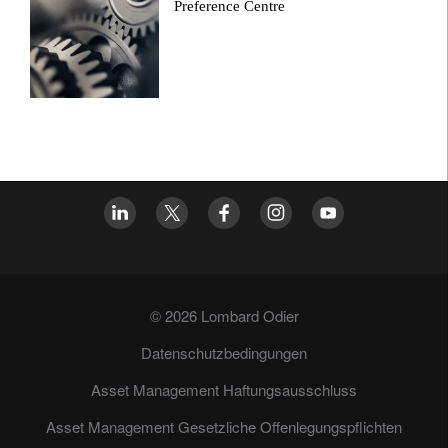
Preference Centre
© 2026 Lombard Odier
Datenschutzbedingungen
Asset Management Haftungsausschluss
Asset Management Gesetzliche Offenlegungspflichten