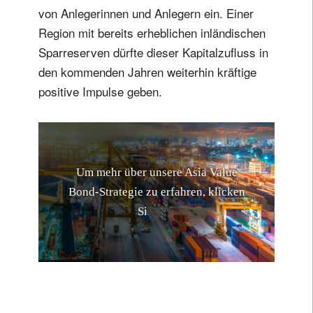
von Anlegerinnen und Anlegern ein. Einer
Region mit bereits erheblichen inländischen
Sparreserven dürfte dieser Kapitalzufluss in
den kommenden Jahren weiterhin kräftige
positive Impulse geben.
U
m
m
e
h
r
ü
b
e
r
u
n
s
e
r
e
A
s
i
a
V
a
l
u
e
B
o
n
d
-
S
t
r
a
t
e
g
i
e
z
u
e
r
f
a
h
r
e
n
,
k
l
i
c
k
e
n
S
i
e
h
i
e
r