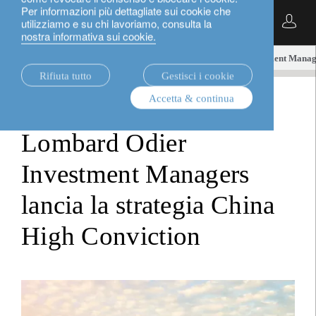
Per informazioni più dettagliate sui cookie che
Italiano
utilizziamo e su chi lavoriamo, consulta la
nostra informativa sui cookie.
notizie.
media releases
Lombard Odier Investment Manager
Rifiuta tutto
Gestisci i cookie
Accetta & continua
media releases
Lombard Odier
Investment Managers
lancia la strategia China
High Conviction