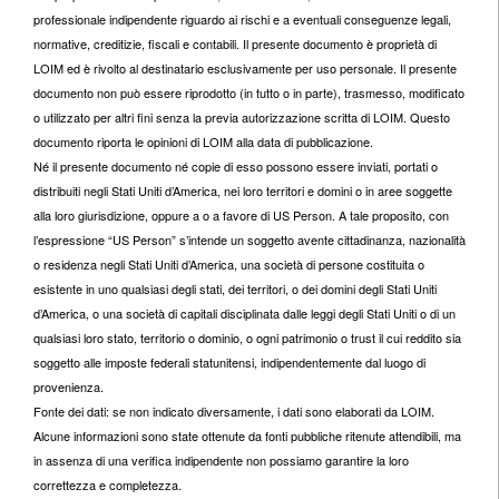
professionale indipendente riguardo ai rischi e a eventuali conseguenze legali,
normative, creditizie, fiscali e contabili. Il presente documento è proprietà di
LOIM ed è rivolto al destinatario esclusivamente per uso personale. Il presente
documento non può essere riprodotto (in tutto o in parte), trasmesso, modificato
o utilizzato per altri fini senza la previa autorizzazione scritta di LOIM. Questo
documento riporta le opinioni di LOIM alla data di pubblicazione.
Né il presente documento né copie di esso possono essere inviati, portati o
distribuiti negli Stati Uniti d’America, nei loro territori e domini o in aree soggette
alla loro giurisdizione, oppure a o a favore di US Person. A tale proposito, con
l’espressione “US Person” s’intende un soggetto avente cittadinanza, nazionalità
o residenza negli Stati Uniti d’America, una società di persone costituita o
esistente in uno qualsiasi degli stati, dei territori, o dei domini degli Stati Uniti
d’America, o una società di capitali disciplinata dalle leggi degli Stati Uniti o di un
qualsiasi loro stato, territorio o dominio, o ogni patrimonio o trust il cui reddito sia
soggetto alle imposte federali statunitensi, indipendentemente dal luogo di
provenienza.
Fonte dei dati: se non indicato diversamente, i dati sono elaborati da LOIM.
Alcune informazioni sono state ottenute da fonti pubbliche ritenute attendibili, ma
in assenza di una verifica indipendente non possiamo garantire la loro
correttezza e completezza.