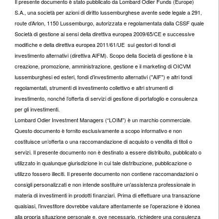
Il presente documento è stato pubblicato da Lombard Odier Funds (Europe)
S.A., una società per azioni di diritto lussemburghese avente sede legale a 291,
route d’Arlon, 1150 Lussemburgo, autorizzata e regolamentata dalla CSSF quale
Società di gestione ai sensi della direttiva europea 2009/65/CE e successive
modifiche e della direttiva europea 2011/61/UE sui gestori di fondi di
investimento alternativi (direttiva AIFM). Scopo della Società di gestione è la
creazione, promozione, amministrazione, gestione e il marketing di OICVM
lussemburghesi ed esteri, fondi d’investimento alternativi ("AIF") e altri fondi
regolamentati, strumenti di investimento collettivo e altri strumenti di
investimento, nonché l’offerta di servizi di gestione di portafoglio e consulenza
per gli investimenti.
Lombard Odier Investment Managers (“LOIM”) è un marchio commerciale.
Questo documento è fornito esclusivamente a scopo informativo e non
costituisce un’offerta o una raccomandazione di acquisto o vendita di titoli o
servizi. Il presente documento non è destinato a essere distribuito, pubblicato o
utilizzato in qualunque giurisdizione in cui tale distribuzione, pubblicazione o
utilizzo fossero illeciti. Il presente documento non contiene raccomandazioni o
consigli personalizzati e non intende sostituire un'assistenza professionale in
materia di investimenti in prodotti finanziari. Prima di effettuare una transazione
qualsiasi, l’investitore dovrebbe valutare attentamente se l’operazione è idonea
alla propria situazione personale e, ove necessario, richiedere una consulenza