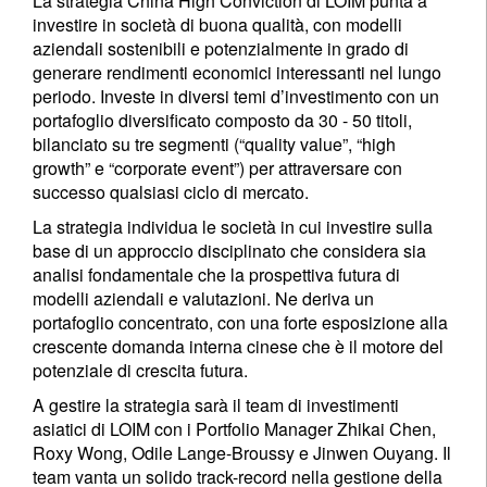
La strategia China High Conviction di LOIM punta a
investire in società di buona qualità, con modelli
aziendali sostenibili e potenzialmente in grado di
generare rendimenti economici interessanti nel lungo
periodo. Investe in diversi temi d’investimento con un
portafoglio diversificato composto da 30 - 50 titoli,
bilanciato su tre segmenti (“quality value”, “high
growth” e “corporate event”) per attraversare con
successo qualsiasi ciclo di mercato.
La strategia individua le società in cui investire sulla
base di un approccio disciplinato che considera sia
analisi fondamentale che la prospettiva futura di
modelli aziendali e valutazioni. Ne deriva un
portafoglio concentrato, con una forte esposizione alla
crescente domanda interna cinese che è il motore del
potenziale di crescita futura.
A gestire la strategia sarà il team di investimenti
asiatici di LOIM con i Portfolio Manager Zhikai Chen,
Roxy Wong, Odile Lange-Broussy e Jinwen Ouyang. Il
team vanta un solido track-record nella gestione della