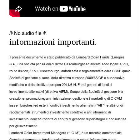
/!\ No audio file /!\
informazioni importanti.
Il presente documento è stato pubblicato da Lombard Odier Funds (Europe)
S.A., una società per azioni di diritto lussemburghese avente sede legale a 291,
route d’Arlon, 1150 Lussemburgo, autorizzata e regolamentata dalla CSSF quale
Società di gestione ai sensi della direttiva europea 2009/65/CE e successive
modifiche e della direttiva europea 2011/61/UE sui gestori di fondi di
investimento alternativi (direttiva AIFM). Scopo della Società di gestione è la
creazione, promozione, amministrazione, gestione e il marketing di OICVM
lussemburghesi ed esteri, fondi d’investimento alternativi ("AIF") e altri fondi
regolamentati, strumenti di investimento collettivo e altri strumenti di
investimento, nonché l’offerta di servizi di gestione di portafoglio e consulenza
per gli investimenti.
Lombard Odier Investment Managers (“LOIM”) è un marchio commerciale.
Questo documento è fornito esclusivamente a scopo informativo e non