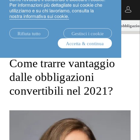
Per informazioni più dettagliate sui cookie che
Italiano
utilizziamo e su chi lavoriamo, consulta la
nostra informativa sui cookie.
notizie.
loim tube
Come trarre vantaggio dalle obbligazion
Rifiuta tutto
Gestisci i cookie
Accetta & continua
loim tube
Come trarre vantaggio
dalle obbligazioni
convertibili nel 2021?