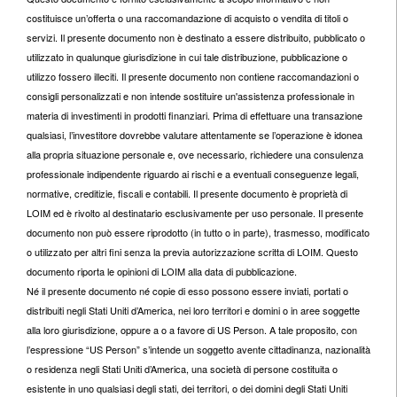
costituisce un’offerta o una raccomandazione di acquisto o vendita di titoli o
servizi. Il presente documento non è destinato a essere distribuito, pubblicato o
utilizzato in qualunque giurisdizione in cui tale distribuzione, pubblicazione o
utilizzo fossero illeciti. Il presente documento non contiene raccomandazioni o
consigli personalizzati e non intende sostituire un'assistenza professionale in
materia di investimenti in prodotti finanziari. Prima di effettuare una transazione
qualsiasi, l’investitore dovrebbe valutare attentamente se l’operazione è idonea
alla propria situazione personale e, ove necessario, richiedere una consulenza
professionale indipendente riguardo ai rischi e a eventuali conseguenze legali,
normative, creditizie, fiscali e contabili. Il presente documento è proprietà di
LOIM ed è rivolto al destinatario esclusivamente per uso personale. Il presente
documento non può essere riprodotto (in tutto o in parte), trasmesso, modificato
o utilizzato per altri fini senza la previa autorizzazione scritta di LOIM. Questo
documento riporta le opinioni di LOIM alla data di pubblicazione.
Né il presente documento né copie di esso possono essere inviati, portati o
distribuiti negli Stati Uniti d’America, nei loro territori e domini o in aree soggette
alla loro giurisdizione, oppure a o a favore di US Person. A tale proposito, con
l’espressione “US Person” s’intende un soggetto avente cittadinanza, nazionalità
o residenza negli Stati Uniti d’America, una società di persone costituita o
esistente in uno qualsiasi degli stati, dei territori, o dei domini degli Stati Uniti