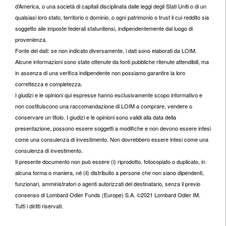
d’America, o una società di capitali disciplinata dalle leggi degli Stati Uniti o di un
qualsiasi loro stato, territorio o dominio, o ogni patrimonio o trust il cui reddito sia
soggetto alle imposte federali statunitensi, indipendentemente dal luogo di
provenienza.
Fonte dei dati: se non indicato diversamente, i dati sono elaborati da LOIM.
Alcune informazioni sono state ottenute da fonti pubbliche ritenute attendibili, ma
in assenza di una verifica indipendente non possiamo garantire la loro
correttezza e completezza.
I giudizi e le opinioni qui espresse hanno esclusivamente scopo informativo e
non costituiscono una raccomandazione di LOIM a comprare, vendere o
conservare un titolo. I giudizi e le opinioni sono validi alla data della
presentazione, possono essere soggetti a modifiche e non devono essere intesi
come una consulenza di investimento. Non dovrebbero essere intesi come una
consulenza di investimento.
Il presente documento non può essere (i) riprodotto, fotocopiato o duplicato, in
alcuna forma o maniera, né (ii) distribuito a persone che non siano dipendenti,
funzionari, amministratori o agenti autorizzati del destinatario, senza il previo
consenso di Lombard Odier Funds (Europe) S.A. ©2021 Lombard Odier IM.
Tutti i diritti riservati.