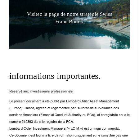
V
i
s
i
t
e
z
l
a
p
a
g
e
d
e
n
o
t
r
e
s
t
r
a
t
é
g
i
e
S
w
i
s
s
F
r
a
n
c
B
o
n
d
s
.
informations importantes.
Réservé aux investisseurs professionnels
Le présent document a été publié par Lombard Odier Asset Management
(Europe) Limited, agréée et réglementée par l’autorité de surveillance des
services financiers (Financial Conduct Authority ou FCA), et enregistrée sous le
numéro 515393 dans le registre de la FCA.
Lombard Odier Investment Managers (« LOIM ») est un nom commercial.
Ce document est fourni à titre d’information uniquement et ne constitue pas une