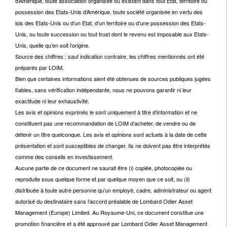
d’Amérique, toute association organisée ou existant dans tout Etat, territoire ou
possession des Etats-Unis d’Amérique, toute société organisée en vertu des
lois des Etats-Unis ou d’un Etat, d’un territoire ou d’une possession des Etats-
Unis, ou toute succession ou tout trust dont le revenu est imposable aux Etats-
Unis, quelle qu’en soit l’origine.
Source des chiffres : sauf indication contraire, les chiffres mentionnés ont été
préparés par LOIM.
Bien que certaines informations aient été obtenues de sources publiques jugées
fiables, sans vérification indépendante, nous ne pouvons garantir ni leur
exactitude ni leur exhaustivité.
Les avis et opinions exprimés le sont uniquement à titre d’information et ne
constituent pas une recommandation de LOIM d’acheter, de vendre ou de
détenir un titre quelconque. Les avis et opinions sont actuels à la date de cette
présentation et sont susceptibles de changer. Ils ne doivent pas être interprétés
comme des conseils en investissement.
Aucune partie de ce document ne saurait être (i) copiée, photocopiée ou
reproduite sous quelque forme et par quelque moyen que ce soit, ou (ii)
distribuée à toute autre personne qu’un employé, cadre, administrateur ou agent
autorisé du destinataire sans l’accord préalable de Lombard Odier Asset
Management (Europe) Limited. Au Royaume-Uni, ce document constitue une
promotion financière et a été approuvé par Lombard Odier Asset Management