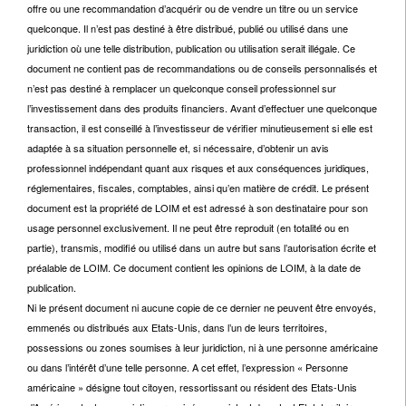
offre ou une recommandation d’acquérir ou de vendre un titre ou un service
quelconque. Il n’est pas destiné à être distribué, publié ou utilisé dans une
juridiction où une telle distribution, publication ou utilisation serait illégale. Ce
document ne contient pas de recommandations ou de conseils personnalisés et
n’est pas destiné à remplacer un quelconque conseil professionnel sur
l’investissement dans des produits financiers. Avant d’effectuer une quelconque
transaction, il est conseillé à l’investisseur de vérifier minutieusement si elle est
adaptée à sa situation personnelle et, si nécessaire, d’obtenir un avis
professionnel indépendant quant aux risques et aux conséquences juridiques,
réglementaires, fiscales, comptables, ainsi qu’en matière de crédit. Le présent
document est la propriété de LOIM et est adressé à son destinataire pour son
usage personnel exclusivement. Il ne peut être reproduit (en totalité ou en
partie), transmis, modifié ou utilisé dans un autre but sans l’autorisation écrite et
préalable de LOIM. Ce document contient les opinions de LOIM, à la date de
publication.
Ni le présent document ni aucune copie de ce dernier ne peuvent être envoyés,
emmenés ou distribués aux Etats-Unis, dans l’un de leurs territoires,
possessions ou zones soumises à leur juridiction, ni à une personne américaine
ou dans l’intérêt d’une telle personne. A cet effet, l’expression « Personne
américaine » désigne tout citoyen, ressortissant ou résident des Etats-Unis