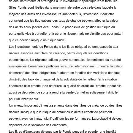
de ces instruments et stratégies à un investisseur spécifique n’est formulée.
Si les Fonds sont libellés dans une monnaie autre que celle dans laquelle la
majorité des actifs des investisseurs sont détenus, l’investisseur doit être
conscient que les fluctuations des taux de change peuvent affecter la valeur
des actifs sous-jacents des Fonds. Le processus de gestion du risque du
portefeuille vise à surveiller et à gérer le risque, mais ne signifie pas pour autant
que ce dernier implique un risque faible.
Les investissements du Fonds dans les titres obligataires sont exposés aux
risques associés aux titres de créance, parmi lesquels les conditions
économiques, les réglementations gouvernementales, le sentiment du marché
ainsi que les événements politiques locaux et internationaux. En outre, la valeur
de marché des titres obligataires fluctuera en fonction des variations des taux
d’intérêt, des taux de change, et de la solvabilité de l’émetteur. Si la situation
financière d’un émetteur se détériore, la qualité de crédit de l’émetteur peut elle
aussi se dégrader, de sorte à rendre la vente d’un tel investissement difficile
pour un investisseur.
Un niveau important d’investissements dans des titres de créance ou des titres
risqués implique que le risque de défaut ou le défaut effectif de paiement
peuvent avoir un impact significatif sur les performances. La probabilité de ceci
dépendra de la solvabilité des émetteurs.
Les titres d’émetteurs détenus par le Fonds peuvent présenter une liquidité