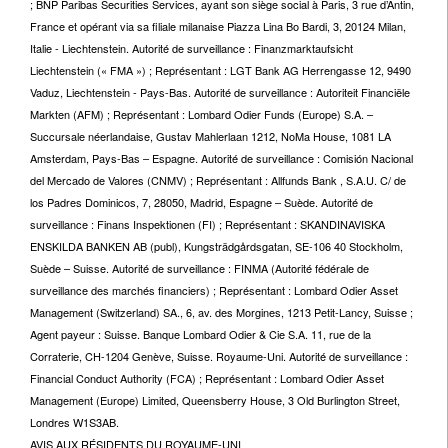
; BNP Paribas Securities Services, ayant son siège social à Paris, 3 rue d’Antin,
France et opérant via sa filiale milanaise Piazza Lina Bo Bardi, 3, 20124 Milan,
Italie - Liechtenstein. Autorité de surveillance : Finanzmarktaufsicht
Liechtenstein (« FMA ») ; Représentant : LGT Bank AG Herrengasse 12, 9490
Vaduz, Liechtenstein - Pays-Bas. Autorité de surveillance : Autoriteit Financiële
Markten (AFM) ; Représentant : Lombard Odier Funds (Europe) S.A. –
Succursale néerlandaise, Gustav Mahlerlaan 1212, NoMa House, 1081 LA
Amsterdam, Pays-Bas – Espagne. Autorité de surveillance : Comisión Nacional
del Mercado de Valores (CNMV) ; Représentant : Allfunds Bank , S.A.U. C/ de
los Padres Dominicos, 7, 28050, Madrid, Espagne – Suède. Autorité de
surveillance : Finans Inspektionen (FI) ; Représentant : SKANDINAVISKA
ENSKILDA BANKEN AB (publ), Kungsträdgårdsgatan, SE-106 40 Stockholm,
Suède – Suisse. Autorité de surveillance : FINMA (Autorité fédérale de
surveillance des marchés financiers) ; Représentant : Lombard Odier Asset
Management (Switzerland) SA., 6, av. des Morgines, 1213 Petit-Lancy, Suisse ;
Agent payeur : Suisse. Banque Lombard Odier & Cie S.A. 11, rue de la
Corraterie, CH-1204 Genève, Suisse. Royaume-Uni. Autorité de surveillance :
Financial Conduct Authority (FCA) ; Représentant : Lombard Odier Asset
Management (Europe) Limited, Queensberry House, 3 Old Burlington Street,
Londres W1S3AB.
AVIS AUX RÉSIDENTS DU ROYAUME-UNI