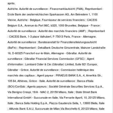
après.
Autriche. Autorité de surveillance : Finanzmarktaufsicht (FMA), Représentant :
Erste Bank der oesterreichischen Sparkassen AG, Am Belvedere 1, 1100
Vienne, Autriche - Belgique. Fournisseur de services financiers : CACEIS
Belgium S.A., Avenue du Port 86C, b320, 1000 Bruxelles, Belgique - France :
Autorité de surveillance : Autorité des marchés financiers (AMF) ; Représentant
: CACEIS Bank, 1-3 place Valhubert, F-75013 Paris, France - Allemagne.
Autorité de surveillance : Bundesanstalt für Finanzdienstleistungsaufsicht
(BaFin) ; Représentant : DekaBank Deutsche Girozentrale, Mainzer Landstraße
16, D-60325 Francfort-sur-le-Main, Allemagne - Gibraltar. Autorité de
surveillance : Gibraltar Financial Services Commission (GFSC) ; Agent
d’information : Lombard Odier & Cie (Gibraltar) Limited, Suite 921 Europor,
Gibraltar - Grèce. Autorité de surveillance : Commission hellénique des
marchés des capitaux ; Agent payeur : PIRAEUS BANK S.A., 4, Amerikis Str.,
105 64, Athènes, Grèce - Italie. Autorité de surveillance : Banca d'Italia
(BOI)/ConSob ; Agents payeurs : Société Générale Securities Services S.p.A.,
Via Benigno Crespi, 19/A - MAC 2, 20159 Milano, Italie ; State Street Bank
International GmbH - Succursale en Italie, Via Ferrante Aporti, 10, 20125 Milano,
Italie ; Banca Sella Holding S.p.A., Piazza Gaudenzio Sella, 1, 13900 Biella, Italie
; Allfunds Bank S.A.U, Succursale de Milan,Via Bocchetto 6, 20123 Milano, Italie