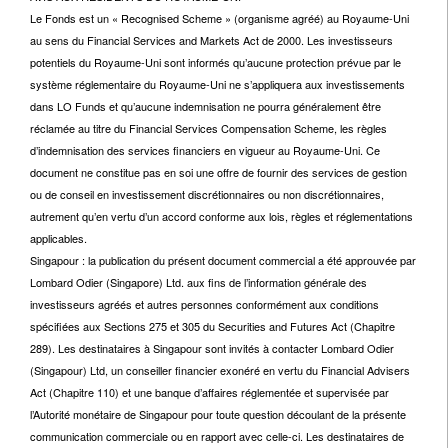
Le Fonds est un « Recognised Scheme » (organisme agréé) au Royaume-Uni
au sens du Financial Services and Markets Act de 2000. Les investisseurs
potentiels du Royaume-Uni sont informés qu’aucune protection prévue par le
système réglementaire du Royaume-Uni ne s’appliquera aux investissements
dans LO Funds et qu’aucune indemnisation ne pourra généralement être
réclamée au titre du Financial Services Compensation Scheme, les règles
d’indemnisation des services financiers en vigueur au Royaume-Uni. Ce
document ne constitue pas en soi une offre de fournir des services de gestion
ou de conseil en investissement discrétionnaires ou non discrétionnaires,
autrement qu’en vertu d’un accord conforme aux lois, règles et réglementations
applicables.
Singapour : la publication du présent document commercial a été approuvée par
Lombard Odier (Singapore) Ltd. aux fins de l’information générale des
investisseurs agréés et autres personnes conformément aux conditions
spécifiées aux Sections 275 et 305 du Securities and Futures Act (Chapitre
289). Les destinataires à Singapour sont invités à contacter Lombard Odier
(Singapour) Ltd, un conseiller financier exonéré en vertu du Financial Advisers
Act (Chapitre 110) et une banque d’affaires réglementée et supervisée par
l’Autorité monétaire de Singapour pour toute question découlant de la présente
communication commerciale ou en rapport avec celle-ci. Les destinataires de