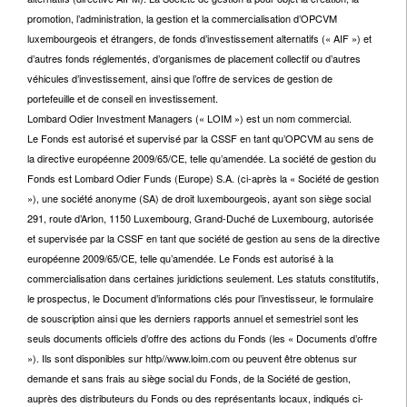
promotion, l’administration, la gestion et la commercialisation d’OPCVM
luxembourgeois et étrangers, de fonds d’investissement alternatifs (« AIF ») et
d’autres fonds réglementés, d’organismes de placement collectif ou d’autres
véhicules d’investissement, ainsi que l’offre de services de gestion de
portefeuille et de conseil en investissement.
Lombard Odier Investment Managers (« LOIM ») est un nom commercial.
Le Fonds est autorisé et supervisé par la CSSF en tant qu’OPCVM au sens de
la directive européenne 2009/65/CE, telle qu’amendée. La société de gestion du
Fonds est Lombard Odier Funds (Europe) S.A. (ci-après la « Société de gestion
»), une société anonyme (SA) de droit luxembourgeois, ayant son siège social
291, route d’Arlon, 1150 Luxembourg, Grand-Duché de Luxembourg, autorisée
et supervisée par la CSSF en tant que société de gestion au sens de la directive
européenne 2009/65/CE, telle qu’amendée. Le Fonds est autorisé à la
commercialisation dans certaines juridictions seulement. Les statuts constitutifs,
le prospectus, le Document d’informations clés pour l’investisseur, le formulaire
de souscription ainsi que les derniers rapports annuel et semestriel sont les
seuls documents officiels d’offre des actions du Fonds (les « Documents d’offre
»). Ils sont disponibles sur http//www.loim.com ou peuvent être obtenus sur
demande et sans frais au siège social du Fonds, de la Société de gestion,
auprès des distributeurs du Fonds ou des représentants locaux, indiqués ci-