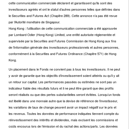
cette communication commerciale déclarent et garantissent qu’ils sont des
investisseurs agréés et ont le statut d’autres personnes telles que définies dans
le Securities and Futures Act (Chapitre 289). Cette annonce n’a pas été revue
par l’Autorité monétaire de Singapour.
Hong Kong : l’utilisation de cette communication commerciale a été approuvée
par Lombard Odier (Hong Kong) Limited, une entité autorisée réglementée et
supervisée par la Securities and Futures Commission de Hong Kong aux fins
de l’information générale des investisseurs professionnels et autres personnes,
conformément à la Securities and Futures Ordinance (Chapitre 571) de Hong
Kong.
Un placement dans le Fonds ne convient pas à tous les investisseurs. Il ne peut
y avoir de garantie que les objectifs d’investissement soient atteints ou qu’il y ait
un retour sur capital. Les performances passées ou estimées ne sont pas un
indicateur fiable des résultats futurs et il ne peut être garanti que des profits
seront réalisés ou que des pertes substantielles seront évitées. Lorsqu’un fonds
est libellé dans une monnaie autre que la devise de référence de l’investisseur,
les variations de taux de change peuvent avoir un impact négatif sur le prix et
les revenus. Toutes les données de performance indiquées tiennent compte du
réinvestissement des intérêts et dividendes, mais excluent les commissions et
coûts encourus lors de l’émission et du rachat des actions/parts. Les données