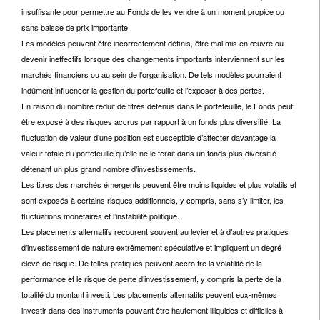
insuffisante pour permettre au Fonds de les vendre à un moment propice ou
sans baisse de prix importante.
Les modèles peuvent être incorrectement définis, être mal mis en œuvre ou
devenir ineffectifs lorsque des changements importants interviennent sur les
marchés financiers ou au sein de l’organisation. De tels modèles pourraient
indûment influencer la gestion du portefeuille et l’exposer à des pertes.
En raison du nombre réduit de titres détenus dans le portefeuille, le Fonds peut
être exposé à des risques accrus par rapport à un fonds plus diversifié. La
fluctuation de valeur d’une position est susceptible d’affecter davantage la
valeur totale du portefeuille qu’elle ne le ferait dans un fonds plus diversifié
détenant un plus grand nombre d’investissements.
Les titres des marchés émergents peuvent être moins liquides et plus volatils et
sont exposés à certains risques additionnels, y compris, sans s’y limiter, les
fluctuations monétaires et l’instabilité politique.
Les placements alternatifs recourent souvent au levier et à d’autres pratiques
d’investissement de nature extrêmement spéculative et impliquent un degré
élevé de risque. De telles pratiques peuvent accroître la volatilité de la
performance et le risque de perte d’investissement, y compris la perte de la
totalité du montant investi. Les placements alternatifs peuvent eux-mêmes
investir dans des instruments pouvant être hautement illiquides et difficiles à