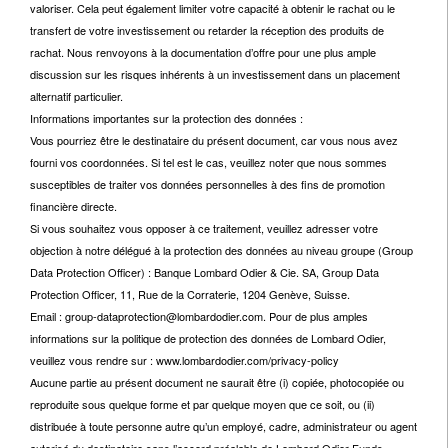
valoriser. Cela peut également limiter votre capacité à obtenir le rachat ou le
transfert de votre investissement ou retarder la réception des produits de
rachat. Nous renvoyons à la documentation d’offre pour une plus ample
discussion sur les risques inhérents à un investissement dans un placement
alternatif particulier.
Informations importantes sur la protection des données :
Vous pourriez être le destinataire du présent document, car vous nous avez
fourni vos coordonnées. Si tel est le cas, veuillez noter que nous sommes
susceptibles de traiter vos données personnelles à des fins de promotion
financière directe.
Si vous souhaitez vous opposer à ce traitement, veuillez adresser votre
objection à notre délégué à la protection des données au niveau groupe (Group
Data Protection Officer) : Banque Lombard Odier & Cie. SA, Group Data
Protection Officer, 11, Rue de la Corraterie, 1204 Genève, Suisse.
Email : group-dataprotection@lombardodier.com. Pour de plus amples
informations sur la politique de protection des données de Lombard Odier,
veuillez vous rendre sur : www.lombardodier.com/privacy-policy
Aucune partie au présent document ne saurait être (i) copiée, photocopiée ou
reproduite sous quelque forme et par quelque moyen que ce soit, ou (ii)
distribuée à toute personne autre qu’un employé, cadre, administrateur ou agent