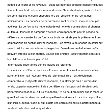
négatif sur le prix et les revenus. Toutes les données de performance indiquées
tiennent compte du réinvestissement des intérêts et dividendes, mais excluent
les commissions et coûts encourus lors de l’émission et du rachat des
actions/parts. Les données de performance sont estimées, mais ne sont pas
auditées. La performance nette indiquée est nette de commissions et charges
au titre du fonds/de la catégorie d’actions correspondante pour la période de
référence concernée. La performance brute ne reflète pas le prélèvement des
commissions de gestion d’investissement. Les revenus de chaque investisseur
seront réduits des commissions de gestion d’investissement et autres coûts
pouvant être mis à leur charge. Source des chiffres : sauf indication contraire,
les chiffres sont fournis par LOIM.
Informations importantes sur les indices de référence
Les indices de référence/indices cités aux présentes sont mentionnés à titre
purement informatif. Aucun indice de référence/indice n’est directement
comparable aux objectifs d’investissement, à la stratégie ou à l’univers d’un
fonds. La performance d’un indice de référence n’est pas un indicateur de la
performance passée ou future d’un fonds. On ne peut présumer que le fonds en
question investira dans un quelconque titre donné entrant dans la composition
d’un indice, quel qu’il soit, ni qu’il existe une corrélation entre la performance du
fonds et celle d’un quelconque indice.