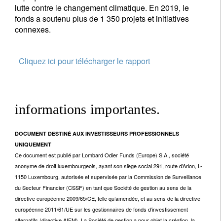
lutte contre le changement climatique. En 2019, le
fonds a soutenu plus de 1 350 projets et initiatives
connexes.
Cliquez ici pour télécharger le rapport
informations importantes.
DOCUMENT DESTINÉ AUX INVESTISSEURS PROFESSIONNELS
UNIQUEMENT
Ce document est publié par Lombard Odier Funds (Europe) S.A., société
anonyme de droit luxembourgeois, ayant son siège social 291, route d’Arlon, L-
1150 Luxembourg, autorisée et supervisée par la Commission de Surveillance
du Secteur Financier (CSSF) en tant que Société de gestion au sens de la
directive européenne 2009/65/CE, telle qu’amendée, et au sens de la directive
européenne 2011/61/UE sur les gestionnaires de fonds d’investissement
alternatifs (directive AIFM). La Société de gestion a pour objet la création, la