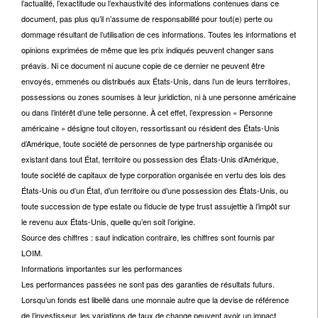
l’actualité, l’exactitude ou l’exhaustivité des informations contenues dans ce
document, pas plus qu’il n’assume de responsabilité pour tout(e) perte ou
dommage résultant de l’utilisation de ces informations. Toutes les informations et
opinions exprimées de même que les prix indiqués peuvent changer sans
préavis. Ni ce document ni aucune copie de ce dernier ne peuvent être
envoyés, emmenés ou distribués aux États-Unis, dans l’un de leurs territoires,
possessions ou zones soumises à leur juridiction, ni à une personne américaine
ou dans l’intérêt d’une telle personne. À cet effet, l’expression « Personne
américaine » désigne tout citoyen, ressortissant ou résident des États-Unis
d’Amérique, toute société de personnes de type partnership organisée ou
existant dans tout État, territoire ou possession des États-Unis d’Amérique,
toute société de capitaux de type corporation organisée en vertu des lois des
États-Unis ou d’un État, d’un territoire ou d’une possession des États-Unis, ou
toute succession de type estate ou fiducie de type trust assujettie à l’impôt sur
le revenu aux États-Unis, quelle qu’en soit l’origine.
Source des chiffres : sauf indication contraire, les chiffres sont fournis par
LOIM.
Informations importantes sur les performances
Les performances passées ne sont pas des garanties de résultats futurs.
Lorsqu’un fonds est libellé dans une monnaie autre que la devise de référence
de l’investisseur, les variations de taux de change peuvent avoir un impact