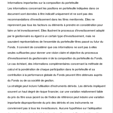
Informations importantes sur la composition du portefeuille
Les informations concernant les positions en portefeuille indiquées dans ce
document sont données à titre indicatif uniquement et ne sont pas des
recommandations d’investissement dans les titres mentionnés. Elles ne
reprennent pas tous les facteurs ou éléments à prendre en considération pour
faire un tel investissement. Elles illustrent le processus d’investissement adopté
par le gestionnaire eu égard à un certain type d’investissement, mais ne
sauraient représentatives de l’ensemble du portefeuille-titres passé ou futur du
Fonds. Il convient de considérer que ces informations ne sont pas à elles
seules suffisantes pour donner une vision claire et objective du processus
d’investissement du gestionnaire ni de la composition du portefeuille du Fonds.
Le cas échéant, des informations complémentaires concernant la méthode de
calcul et la pondération de chaque participation dans le portefeuille et sa
contribution à la performance globale du Fonds peuvent être obtenues auprès
du Fonds ou de sa société de gestion.
La stratégie peut inclure l’utilisation d’instruments dérivés. Les dérivés impliquent
souvent un haut degré de risque financier, car une variation relativement faible
du prix du titre sous-jacent ou de l’indice de référence peut induire une variation
importante disproportionnée du prix des dérivés et ces instruments ne
conviennent pas à tous les investisseurs. Aucune hypothèse sur l’adéquation