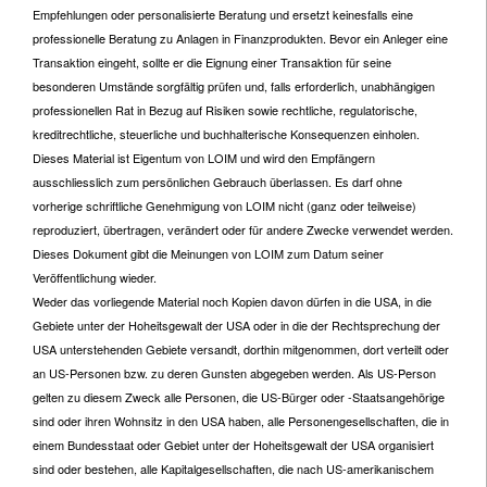
Empfehlungen oder personalisierte Beratung und ersetzt keinesfalls eine
professionelle Beratung zu Anlagen in Finanzprodukten. Bevor ein Anleger eine
Transaktion eingeht, sollte er die Eignung einer Transaktion für seine
besonderen Umstände sorgfältig prüfen und, falls erforderlich, unabhängigen
professionellen Rat in Bezug auf Risiken sowie rechtliche, regulatorische,
kreditrechtliche, steuerliche und buchhalterische Konsequenzen einholen.
Dieses Material ist Eigentum von LOIM und wird den Empfängern
ausschliesslich zum persönlichen Gebrauch überlassen. Es darf ohne
vorherige schriftliche Genehmigung von LOIM nicht (ganz oder teilweise)
reproduziert, übertragen, verändert oder für andere Zwecke verwendet werden.
Dieses Dokument gibt die Meinungen von LOIM zum Datum seiner
Veröffentlichung wieder.
Weder das vorliegende Material noch Kopien davon dürfen in die USA, in die
Gebiete unter der Hoheitsgewalt der USA oder in die der Rechtsprechung der
USA unterstehenden Gebiete versandt, dorthin mitgenommen, dort verteilt oder
an US-Personen bzw. zu deren Gunsten abgegeben werden. Als US-Person
gelten zu diesem Zweck alle Personen, die US-Bürger oder -Staatsangehörige
sind oder ihren Wohnsitz in den USA haben, alle Personengesellschaften, die in
einem Bundesstaat oder Gebiet unter der Hoheitsgewalt der USA organisiert
sind oder bestehen, alle Kapitalgesellschaften, die nach US-amerikanischem