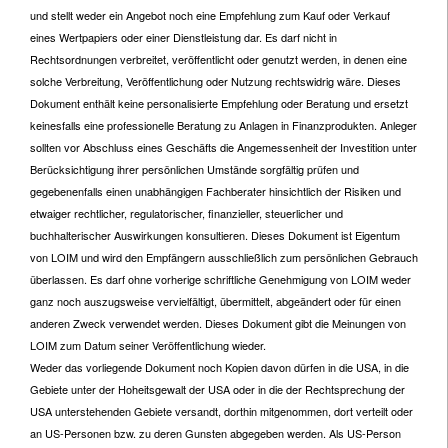
und stellt weder ein Angebot noch eine Empfehlung zum Kauf oder Verkauf
eines Wertpapiers oder einer Dienstleistung dar. Es darf nicht in
Rechtsordnungen verbreitet, veröffentlicht oder genutzt werden, in denen eine
solche Verbreitung, Veröffentlichung oder Nutzung rechtswidrig wäre. Dieses
Dokument enthält keine personalisierte Empfehlung oder Beratung und ersetzt
keinesfalls eine professionelle Beratung zu Anlagen in Finanzprodukten. Anleger
sollten vor Abschluss eines Geschäfts die Angemessenheit der Investition unter
Berücksichtigung ihrer persönlichen Umstände sorgfältig prüfen und
gegebenenfalls einen unabhängigen Fachberater hinsichtlich der Risiken und
etwaiger rechtlicher, regulatorischer, finanzieller, steuerlicher und
buchhalterischer Auswirkungen konsultieren. Dieses Dokument ist Eigentum
von LOIM und wird den Empfängern ausschließlich zum persönlichen Gebrauch
überlassen. Es darf ohne vorherige schriftliche Genehmigung von LOIM weder
ganz noch auszugsweise vervielfältigt, übermittelt, abgeändert oder für einen
anderen Zweck verwendet werden. Dieses Dokument gibt die Meinungen von
LOIM zum Datum seiner Veröffentlichung wieder.
Weder das vorliegende Dokument noch Kopien davon dürfen in die USA, in die
Gebiete unter der Hoheitsgewalt der USA oder in die der Rechtsprechung der
USA unterstehenden Gebiete versandt, dorthin mitgenommen, dort verteilt oder
an US-Personen bzw. zu deren Gunsten abgegeben werden. Als US-Person