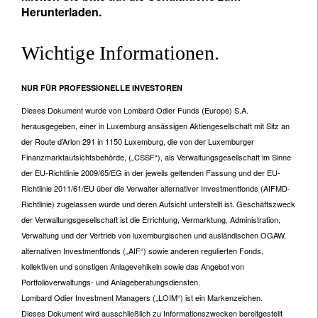
Herunterladen.
Wichtige Informationen.
NUR FÜR PROFESSIONELLE INVESTOREN
Dieses Dokument wurde von Lombard Odier Funds (Europe) S.A.
herausgegeben, einer in Luxemburg ansässigen Aktiengesellschaft mit Sitz an
der Route d’Arlon 291 in 1150 Luxemburg, die von der Luxemburger
Finanzmarktaufsichtsbehörde, („CSSF“), als Verwaltungsgesellschaft im Sinne
der EU-Richtlinie 2009/65/EG in der jeweils geltenden Fassung und der EU-
Richtlinie 2011/61/EU über die Verwalter alternativer Investmentfonds (AIFMD-
Richtlinie) zugelassen wurde und deren Aufsicht unterstellt ist. Geschäftszweck
der Verwaltungsgesellschaft ist die Errichtung, Vermarktung, Administration,
Verwaltung und der Vertrieb von luxemburgischen und ausländischen OGAW,
alternativen Investmentfonds („AIF“) sowie anderen regulierten Fonds,
kollektiven und sonstigen Anlagevehikeln sowie das Angebot von
Portfolioverwaltungs- und Anlageberatungsdiensten.
Lombard Odier Investment Managers („LOIM“) ist ein Markenzeichen.
Dieses Dokument wird ausschließlich zu Informationszwecken bereitgestellt