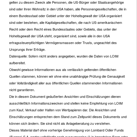
gelten zu diesem Zweck alle Personen, die US-Bürger oder Staatsangehörige
sind oder ihren Wohnsitz in den USA haben, alle Personengesellschaften, die in
einem Bundesstaat oder Gebiet unter der Hoheitsgewalt der USA organisiert
sind oder bestehen, alle Kapitalgesellschaften, die nach US-amerikanischem
Recht oder dem Recht eines Bundesstaates oder Gebiets, das unter der
Hoheitsgewalt der USA steht, organisiert sind, sowie alle in den USA
ertragssteuerpflichtigen Vermögensmassen oder Trusts, ungeachtet des
Ursprungs ihrer Erträge.
Datenquelle: Sofern nicht anders angegeben, wurden die Daten von LOIM
aufbereitet.
Obwohl gewisse Informationen aus als verlässlich geltenden öffentlichen
Quellen stammen, können wir ohne eine unabhängige Prüfung die Genauigkeit
oder Vollständigkeit aller aus öffentlichen Quellen stammenden Informationen
nicht garantieren.
Die in diesem Dokument geäußerten Ansichten und Einschätzungen dienen
ausschließlich Informationszwecken und stellen keine Empfehlung von LOIM
zum Kauf, Verkauf oder Halten von Wertpapieren dar. Die Ansichten und
Einschätzungen entsprechen dem Stand zum Zeitpunkt dieses Dokuments und
können sich ändern. Sie sind nicht als Anlageberatung zu verstehen.
Dieses Material darf ohne vorherige Genehmigung von Lombard Odier Funds
(Europe) S.A. weder vollständig noch auszugsweise (i) in irgendeiner Form oder