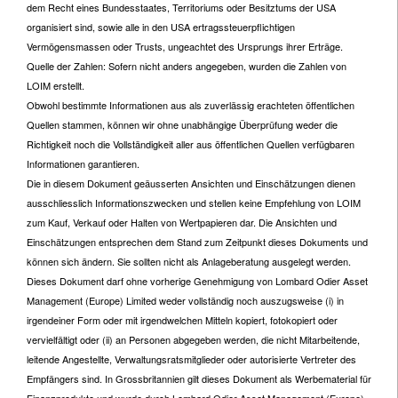
dem Recht eines Bundesstaates, Territoriums oder Besitztums der USA
organisiert sind, sowie alle in den USA ertragssteuerpflichtigen
Vermögensmassen oder Trusts, ungeachtet des Ursprungs ihrer Erträge.
Quelle der Zahlen: Sofern nicht anders angegeben, wurden die Zahlen von
LOIM erstellt.
Obwohl bestimmte Informationen aus als zuverlässig erachteten öffentlichen
Quellen stammen, können wir ohne unabhängige Überprüfung weder die
Richtigkeit noch die Vollständigkeit aller aus öffentlichen Quellen verfügbaren
Informationen garantieren.
Die in diesem Dokument geäusserten Ansichten und Einschätzungen dienen
ausschliesslich Informationszwecken und stellen keine Empfehlung von LOIM
zum Kauf, Verkauf oder Halten von Wertpapieren dar. Die Ansichten und
Einschätzungen entsprechen dem Stand zum Zeitpunkt dieses Dokuments und
können sich ändern. Sie sollten nicht als Anlageberatung ausgelegt werden.
Dieses Dokument darf ohne vorherige Genehmigung von Lombard Odier Asset
Management (Europe) Limited weder vollständig noch auszugsweise (i) in
irgendeiner Form oder mit irgendwelchen Mitteln kopiert, fotokopiert oder
vervielfältigt oder (ii) an Personen abgegeben werden, die nicht Mitarbeitende,
leitende Angestellte, Verwaltungsratsmitglieder oder autorisierte Vertreter des
Empfängers sind. In Grossbritannien gilt dieses Dokument als Werbematerial für