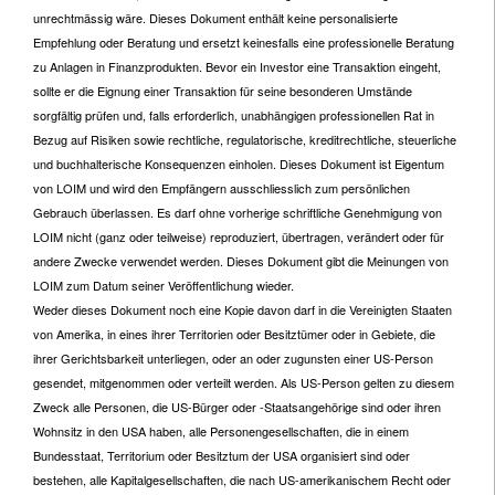
unrechtmässig wäre. Dieses Dokument enthält keine personalisierte
Empfehlung oder Beratung und ersetzt keinesfalls eine professionelle Beratung
zu Anlagen in Finanzprodukten. Bevor ein Investor eine Transaktion eingeht,
sollte er die Eignung einer Transaktion für seine besonderen Umstände
sorgfältig prüfen und, falls erforderlich, unabhängigen professionellen Rat in
Bezug auf Risiken sowie rechtliche, regulatorische, kreditrechtliche, steuerliche
und buchhalterische Konsequenzen einholen. Dieses Dokument ist Eigentum
von LOIM und wird den Empfängern ausschliesslich zum persönlichen
Gebrauch überlassen. Es darf ohne vorherige schriftliche Genehmigung von
LOIM nicht (ganz oder teilweise) reproduziert, übertragen, verändert oder für
andere Zwecke verwendet werden. Dieses Dokument gibt die Meinungen von
LOIM zum Datum seiner Veröffentlichung wieder.
Weder dieses Dokument noch eine Kopie davon darf in die Vereinigten Staaten
von Amerika, in eines ihrer Territorien oder Besitztümer oder in Gebiete, die
ihrer Gerichtsbarkeit unterliegen, oder an oder zugunsten einer US-Person
gesendet, mitgenommen oder verteilt werden. Als US-Person gelten zu diesem
Zweck alle Personen, die US-Bürger oder -Staatsangehörige sind oder ihren
Wohnsitz in den USA haben, alle Personengesellschaften, die in einem
Bundesstaat, Territorium oder Besitztum der USA organisiert sind oder
bestehen, alle Kapitalgesellschaften, die nach US-amerikanischem Recht oder