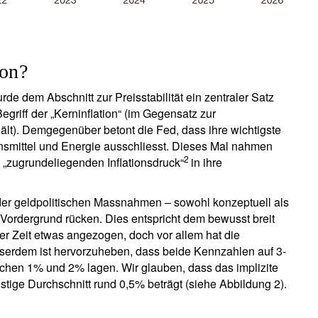
ion?
de dem Abschnitt zur Preisstabilität ein zentraler Satz
griff der „Kerninflation“ (im Gegensatz zur
lt). Demgegenüber betont die Fed, dass ihre wichtigste
nsmittel und Energie ausschliesst. Dieses Mal nahmen
2
 „zugrundeliegenden Inflationsdruck“
in ihre
der geldpolitischen Massnahmen – sowohl konzeptuell als
n Vordergrund rücken. Dies entspricht dem bewusst breit
ter Zeit etwas angezogen, doch vor allem hat die
usserdem ist hervorzuheben, dass beide Kennzahlen auf 3-
schen 1% und 2% lagen. Wir glauben, dass das implizite
istige Durchschnitt rund 0,5% beträgt (siehe Abbildung 2).