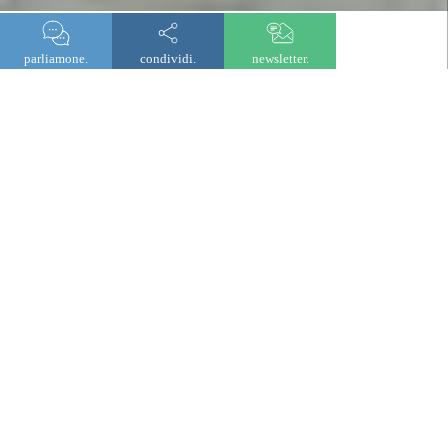
parliamone.
condividi.
newsletter.
lombard odier investment managers
Ripensiamo gli investimenti:
oltre le convenzioni, con
convinzione.
Collaboriamo con gli investitori per individuare le
opportunità più rilevanti rispetto ai loro obiettivi,
attingendo a ricerche approfondite e convinzioni attive
sui mercati pubblici e privati.