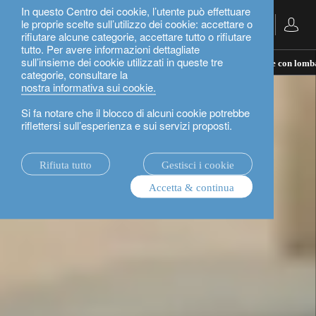
In questo Centro dei cookie, l’utente può effettuare
le proprie scelte sull’utilizzo dei cookie: accettare o
Italiano
rifiutare alcune categorie, accettare tutto o rifiutare
tutto. Per avere informazioni dettagliate
sull’insieme dei cookie utilizzati in queste tre
il nostro approccio alla gestione patrimoniale: investire con lomb
categorie, consultare la
nostra informativa sui cookie.
Si fa notare che il blocco di alcuni cookie potrebbe
riflettersi sull’esperienza e sui servizi proposti.
Rifiuta tutto
Gestisci i cookie
Accetta & continua