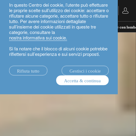
In questo Centro dei cookie, l’utente può effettuare
le proprie scelte sull’utilizzo dei cookie: accettare o
Italiano
rifiutare alcune categorie, accettare tutto o rifiutare
tutto. Per avere informazioni dettagliate
sull’insieme dei cookie utilizzati in queste tre
il nostro approccio alla gestione patrimoniale: investire con lomb
categorie, consultare la
nostra informativa sui cookie.
Si fa notare che il blocco di alcuni cookie potrebbe
riflettersi sull’esperienza e sui servizi proposti.
Rifiuta tutto
Gestisci i cookie
Accetta & continua