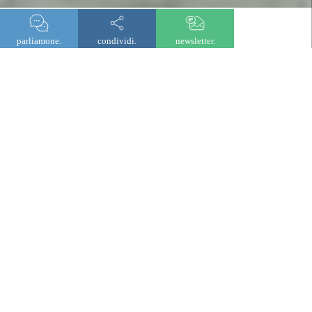
parliamone.
condividi.
newsletter.
lombard odier investment managers
Ripensiamo gli investimenti:
oltre le convenzioni, con
convinzione.
Collaboriamo con gli investitori per individuare le
opportunità più rilevanti rispetto ai loro obiettivi,
attingendo a ricerche approfondite e convinzioni attive
sui mercati pubblici e privati.