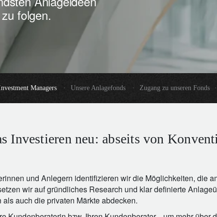
ndsten Anlageideen
zu folgen.
Investment Managers
·
Unsere Anlagefonds
·
Zugang zu unseren Fonds
·
s Investieren neu: abseits von Konvent
nnen und Anlegern identifizieren wir die Möglichkeiten, die a
setzen wir auf gründliches Research und klar definierte Anlag
n als auch die privaten Märkte abdecken.
re Kundenberaterin bzw. Ihren Kundenberater, , um mehr über d