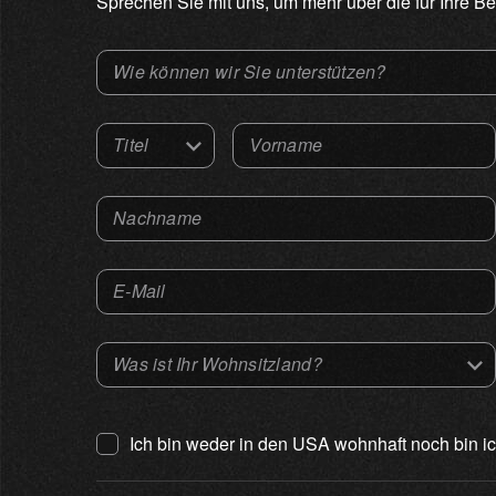
Sprechen Sie mit uns, um mehr über die für Ihre B
Wie können wir Sie unterstützen?
Select an Option
Titel
Vorname
Select an Option
Nachname
E-Mail
Was ist Ihr Wohnsitzland?
Select an Option
Ich bin weder in den USA wohnhaft noch bin i