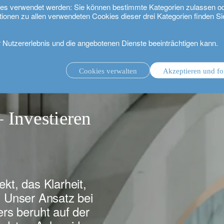
kies verwendet werden: Sie können bestimmte Kategorien zulassen o
tionen zu allen verwendeten Cookies dieser drei Kategorien finden Si
r Nutzererlebnis und die angebotenen Dienste beeinträchtigen kann.
bard Odier.
Cookies verwalten
Akzeptieren und fo
ungsmandat.
Anlageverwaltung mit Beratungsmandat.
 Investieren
.
ekt, das Klarheit,
t. Unser Ansatz bei
s beruht auf der