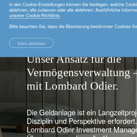
In den Cookie-Einstellungen können Sie festlegen, welche Coo
ablehnen, alle zulassen oder alle ablehnen. Ausführliche Informa
Deutsch
unserer Cookie-Richtlinie.
Bitte beachten Sie, dass die Blockierung bestimmter Cookies Ih
Unser Ansatz für die Vermögensverwaltung – Investieren mit Lom
Alles ablehnen
la Maison.
Systemveränderungen.
Alle.
Lokale Expertise.
Investmentfonds.
Unsere Technologie und operativen Dienste
Schweiz.
Vermögensverwalt
Unser Ansatz für die
unsere Finanzberichte.
die Universität Oxford.
Investment Insights.
Investment Solutions.
Unsere Bankplattformen
Grossbritannien.
Vermögensverwaltung –
unsere Positionierung.
Building Bridges.
Nachhaltigkeit.
Wealth Management.
Frankreich.
rethink investments
Unsere Geschichte.
Vermögensplanung.
Belgien.
Private Assets.
mit Lombard Odier.
Partnerschaften.
Der Lombardkredit.
Luxemburg.
Anleger stärken.
Unternehmensnachhaltigkeit.
Philanthropie.
Italien.
Die Geldanlage ist ein Langzeitproj
Disziplin und Perspektive erforder
Auszeichnung.
My LO.
Spanien.
Lombard Odier Investment Manager
Unser Hauptsitz.
Israel.