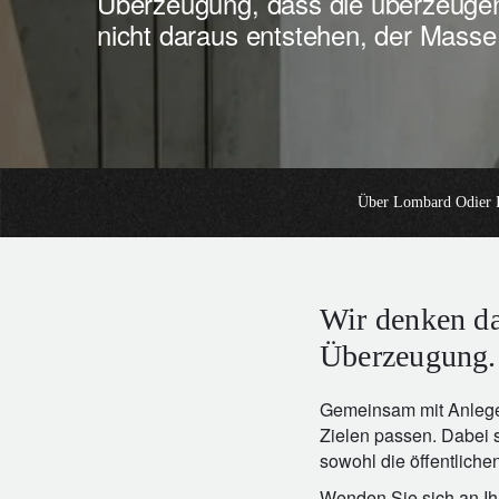
Überzeugung, dass die überzeuge
Unternehmer.
Nahen Osten.
nicht daraus entstehen, der Masse 
brazil.
Über Lombard Odier 
Wir denken da
Überzeugung.
Gemeinsam mit Anlegeri
Zielen passen. Dabei 
sowohl die öffentliche
Wenden Sie sich an Ih