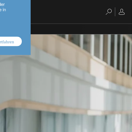
der
e in
rtfahren