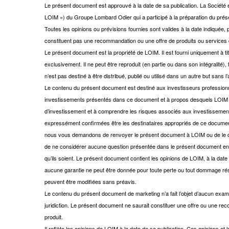
Le présent document est approuvé à la date de sa publication. La Sociét
LOIM ») du Groupe Lombard Odier qui a participé à la préparation du pr
Toutes les opinions ou prévisions fournies sont valides à la date indiquée,
constituent pas une recommandation ou une offre de produits ou services 
Le présent document est la propriété de LOIM. Il est fourni uniquement à t
exclusivement. Il ne peut être reproduit (en partie ou dans son intégralité),
n’est pas destiné à être distribué, publié ou utilisé dans un autre but sans l
Le contenu du présent document est destiné aux investisseurs professi
investissements présentés dans ce document et à propos desquels LOIM a 
d’investissement et à comprendre les risques associés aux investisseme
expressément confirmées être les destinataires appropriés de ce documen
nous vous demandons de renvoyer le présent document à LOIM ou de le d
de ne considérer aucune question présentée dans le présent document en re
qu’ils soient. Le présent document contient les opinions de LOIM, à la date d
aucune garantie ne peut être donnée pour toute perte ou tout dommage résulta
peuvent être modifiées sans préavis.
Le contenu du présent document de marketing n’a fait l’objet d’aucun exam
juridiction. Le présent document ne saurait constituer une offre ou une re
produit.
Il reflète les opinions de LOIM à la date de sa publication. Ces opinions 