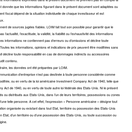
’est donnée que les informations figurant dans le présent document sont adaptées ou
ent fiscal dépend de la situation individuelle de chaque investisseur et est
aux.
nent de sources jugées fiables. LOIM fait tout son possible pour garantir que le
’actualité, l’exactitude, la validité, la fiabilité ou l’exhaustivité des informations
s informations ne contiennent pas d’erreurs ou d’omissions et décline toute
 Toutes les informations, opinions et indications de prix peuvent être modifiées sans
OIM décline toute responsabilité en cas de dommages indirects ou accessoires
dudit contenu.
ntraire, les données ont été préparées par LOIM.
mmunication d’entreprise n’est pas destinée à toute personne considérée comme
odifiée, ou en vertu de la loi américaine Investment Company Act de 1940, telle que
y Act de 1940, ou en vertu de toute autre loi fédérale des Etats-Unis. Ni le présent
ou distribués aux Etats-Unis, dans l’un de leurs territoires, possessions ou zones
d’une telle personne. A cet effet, l’expression « Personne américaine » désigne tout
tion organisée ou existant dans tout Etat, territoire ou possession des Etats-Unis
un Etat, d’un territoire ou d’une possession des Etats-Unis, ou toute succession ou
igine.