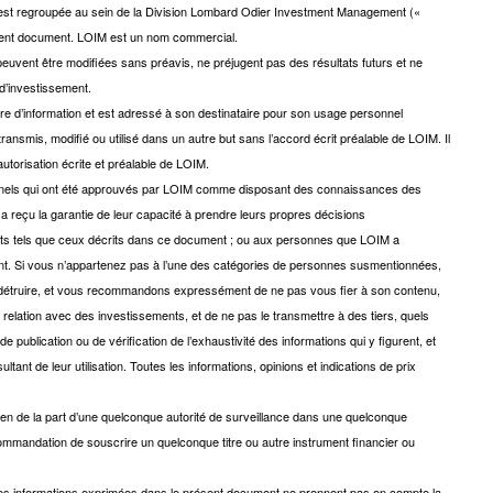
é est regroupée au sein de la Division Lombard Odier Investment Management («
ésent document. LOIM est un nom commercial.
 peuvent être modifiées sans préavis, ne préjugent pas des résultats futurs et ne
d’investissement.
itre d’information et est adressé à son destinataire pour son usage personnel
 transmis, modifié ou utilisé dans un autre but sans l’accord écrit préalable de LOIM. Il
’autorisation écrite et préalable de LOIM.
onnels qui ont été approuvés par LOIM comme disposant des connaissances des
reçu la garantie de leur capacité à prendre leurs propres décisions
nts tels que ceux décrits dans ce document ; ou aux personnes que LOIM a
t. Si vous n’appartenez pas à l’une des catégories de personnes susmentionnées,
étruire, et vous recommandons expressément de ne pas vous fier à son contenu,
lation avec des investissements, et de ne pas le transmettre à des tiers, quels
e publication ou de vérification de l’exhaustivité des informations qui y figurent, et
nt de leur utilisation. Toutes les informations, opinions et indications de prix
en de la part d’une quelconque autorité de surveillance dans une quelconque
commandation de souscrire un quelconque titre ou autre instrument financier ou
et les informations exprimées dans le présent document ne prennent pas en compte la