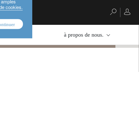
s amples
 de cookies.
ontinuer
nvestissement.
à propos de nous.