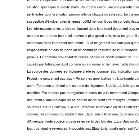
situation spécifique du destinataire. Pour cette raison, aucune garantie n
pertinentes pour la situation personnelle de chaque investisseur. Le traitem
susceptible d’évoluer avec le temps. LOIM ne fournit pas de conseils fisc
Les informations et les analyses figurant dans le présent document provien
contenu est créé de bonne foi et avec le plus grand soin, mais ne garantit pas l
contenues dans le présent document. LOIM ne garantit pas non plus que ce
responsabilité en cas de perte ou de dommage résultant de leur utilisation.
préavis. Le contenu provenant de tierces parties est libellé comme tel. L
causés par l’utilisation dudit contenu ou survenus en lien avec l’utilisation 
La source des données est indiquée si elle est connue. Sauf indication co
Produit ne convenant pas aux « Personnes américaines » : la présente co
une « Personne américaine » au sens du règlement S de la Loi, telle que m
modifiée. Elle ne sera pas enregistrée en vertu de la loi Investment Compan
document ni aucune copie de ce dernier ne peuvent être envoyés, emmenés 
soumises à leur juridiction, ni à une Personne américaine ou dans l’intérêt 
citoyen, ressortissant ou résident des Etats-Unis d’Amérique, toute associa
d’Amérique, toute société organisée en vertu des lois des Etats-Unis ou d’
tout trust dont le revenu est imposable aux Etats-Unis, quelle qu’en soit l’or