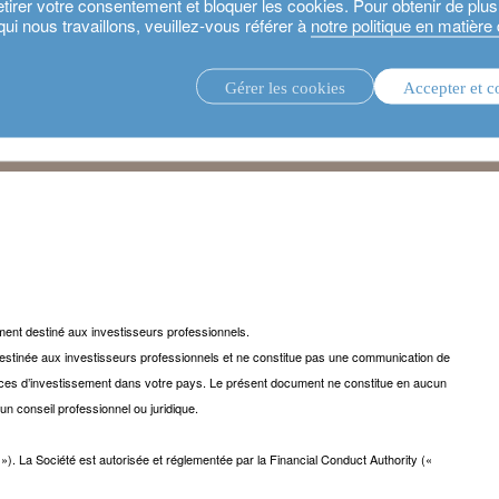
etirer votre consentement et bloquer les cookies. Pour obtenir de plu
qui nous travaillons, veuillez-vous référer à
notre politique en matière
Gérer les cookies
Accepter et c
stratégies d’investissement.
fonds d'i
ment destiné aux investisseurs professionnels.
stinée aux investisseurs professionnels et ne constitue pas une communication de
rvices d’investissement dans votre pays. Le présent document ne constitue en aucun
 un conseil professionnel ou juridique.
. La Société est autorisée et réglementée par la Financial Conduct Authority («