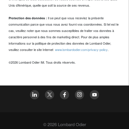
Unis d’Amérique, quelle que soit la source de ses revenus.
Il se peut que vous receviez la présente
Protection des données :
communication parce que vous nous avez fourni vos coordonnées. Si tel est le
cas, veuillez noter que nous sommes susceptibles de traiter vos données à
caractère personnel à des fins de marketing direct. Pour de plus amples
informations sur la politique de protection des données de Lombard Odier,
veuillez consulter le site Internet
www.lombardodier.com/privacy-policy
.
©2026 Lombard Odier IM. Tous droits réservés.
© 2026 Lombard Odier