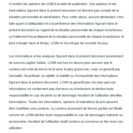
Il contient les opinions de LOIM à la date de publication. Ces opinions et les
informations figurant dans le présent document ne tiennent pas compte de la
situation personnelle du destinataire. Pour cette raison, aucune déclaration n’est
faite quant à l’adéquation et à la pertinence des informations figurant dans le
présent document au regard de la situation personnelle de chaque investisseur.
Le traitement fiscal dépend de la situation personnelle de chaque investisseur et
peut changer dans le temps. LOIM ne fournit pas de conseils fiscaux.
Les informations et les analyses figurant dans le présent document proviennent
de sources jugées fiables. LOIM met tout en œuvre pour assurer que le
contenu est créé de bonne foi et avec le plus grand soin, mais ne garantit pas
l’actualité, l’exactitude, la validité, la fiabilité ou l’exhaustivité des informations
figurant dans le présent document. LOIM ne garantit pas non plus que ces
informations ne contiennent pas d’erreurs ou d’omissions et décline toute
responsabilité en cas de perte ou de dommage résultant de l’utilisation desdites
informations. Toutes les informations, opinions et indications de prix peuvent
être modifiées sans préavis. Le contenu provenant de tierces parties est libellé
comme tel. LOIM décline toute responsabilité en cas de dommages indirects ou
accessoires résultant de l’utilisation dudit contenu ou survenus en lien avec son
utilisation.