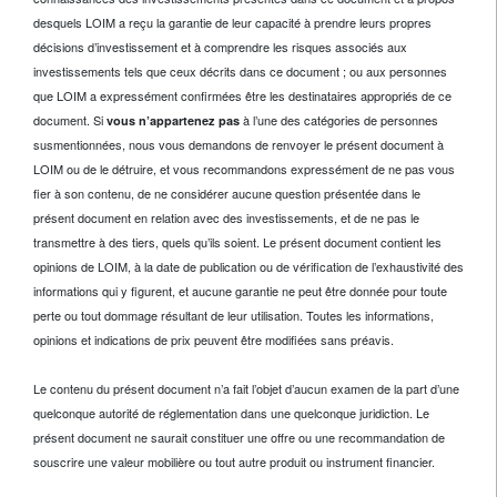
desquels LOIM a reçu la garantie de leur capacité à prendre leurs propres
décisions d’investissement et à comprendre les risques associés aux
investissements tels que ceux décrits dans ce document ; ou aux personnes
que LOIM a expressément confirmées être les destinataires appropriés de ce
document. Si
à l’une des catégories de personnes
vous n’appartenez pas
susmentionnées, nous vous demandons de renvoyer le présent document à
LOIM ou de le détruire, et vous recommandons expressément de ne pas vous
fier à son contenu, de ne considérer aucune question présentée dans le
présent document en relation avec des investissements, et de ne pas le
transmettre à des tiers, quels qu’ils soient. Le présent document contient les
opinions de LOIM, à la date de publication ou de vérification de l’exhaustivité des
informations qui y figurent, et aucune garantie ne peut être donnée pour toute
perte ou tout dommage résultant de leur utilisation. Toutes les informations,
opinions et indications de prix peuvent être modifiées sans préavis.
Le contenu du présent document n’a fait l’objet d’aucun examen de la part d’une
quelconque autorité de réglementation dans une quelconque juridiction. Le
présent document ne saurait constituer une offre ou une recommandation de
souscrire une valeur mobilière ou tout autre produit ou instrument financier.