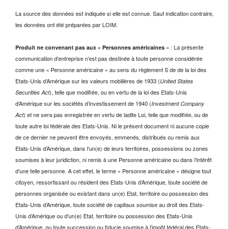
La source des données est indiquée si elle est connue. Sauf indication contraire,
les données ont été préparées par LOIM.
» : La présente
Produit ne convenant pas aux « Personnes américaines
communication d’entreprise n’est pas destinée à toute personne considérée
comme une « Personne américaine » au sens du règlement S de de la loi des
Etats-Unis d’Amérique sur les valeurs mobilières de 1933 (
United States
), telle que modifiée, ou en vertu de la loi des Etats-Unis
Securities Act
d’Amérique sur les sociétés d’investissement de 1940 (
Investment Company
) et ne sera pas enregistrée en vertu de ladite Loi, telle que modifiée, ou de
Act
toute autre loi fédérale des Etats-Unis. Ni le présent document ni aucune copie
de ce dernier ne peuvent être envoyés, emmenés, distribués ou remis aux
Etats-Unis d’Amérique, dans l’un(e) de leurs territoires, possessions ou zones
soumises à leur juridiction, ni remis à une Personne américaine ou dans l’intérêt
d’une telle personne. A cet effet, le terme « Personne américaine » désigne tout
citoyen, ressortissant ou résident des Etats-Unis d’Amérique, toute société de
personnes organisée ou existant dans un(e) Etat, territoire ou possession des
Etats-Unis d’Amérique, toute société de capitaux soumise au droit des Etats-
Unis d’Amérique ou d’un(e) Etat, territoire ou possession des Etats-Unis
d’Amérique, ou toute succession ou fiducie soumise à l’impôt fédéral des Etats-