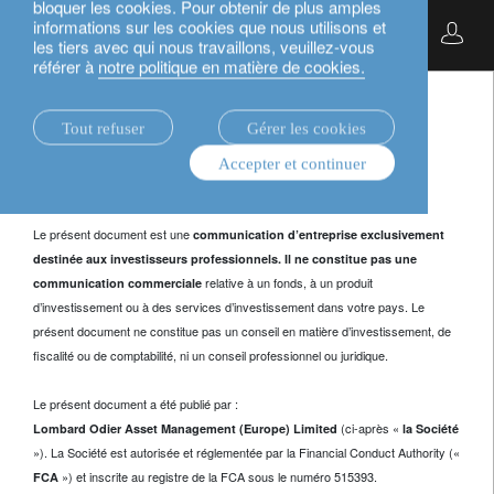
bloquer les cookies. Pour obtenir de plus amples
informations sur les cookies que nous utilisons et
Français
les tiers avec qui nous travaillons, veuillez-vous
informations importantes.
référer à
notre politique en matière de cookies.
Réservé aux investisseurs professionnels.
Tout refuser
Gérer les cookies
Le présent document est une
et est
communication d’entreprise
Accepter et continuer
.
exclusivement destiné aux investisseurs professionnels
Le présent document est une
communication d’entreprise exclusivement
destinée aux investisseurs professionnels. Il ne constitue pas une
relative à un fonds, à un produit
communication commerciale
d’investissement ou à des services d’investissement dans votre pays. Le
présent document ne constitue pas un conseil en matière d’investissement, de
fiscalité ou de comptabilité, ni un conseil professionnel ou juridique.
Le présent document a été publié par :
(ci-après «
Lombard Odier Asset Management (Europe) Limited
la Société
»). La Société est autorisée et réglementée par la Financial Conduct Authority («
») et inscrite au registre de la FCA sous le numéro 515393.
FCA