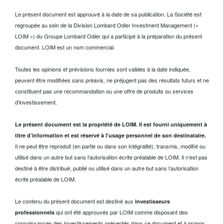
Le présent document est approuvé à la date de sa publication. La Société est
regroupée au sein de la Division Lombard Odier Investment Management («
LOIM ») du Groupe Lombard Odier qui a participé à la préparation du présent
document. LOIM est un nom commercial.
Toutes les opinions et prévisions fournies sont valides à la date indiquée,
peuvent être modifiées sans préavis, ne préjugent pas des résultats futurs et ne
constituent pas une recommandation ou une offre de produits ou services
d’investissement.
Le présent document est la propriété de LOIM. Il est fourni uniquement à
titre d’information et est réservé à l'usage personnel de son destinataire.
Il ne peut être reproduit (en partie ou dans son intégralité), transmis, modifié ou
utilisé dans un autre but sans l’autorisation écrite préalable de LOIM. Il n’est pas
destiné à être distribué, publié ou utilisé dans un autre but sans l’autorisation
écrite préalable de LOIM.
Le contenu du présent document est destiné aux
investisseurs
qui ont été approuvés par LOIM comme disposant des
professionnels
connaissances des investissements présentés dans ce document et à propos